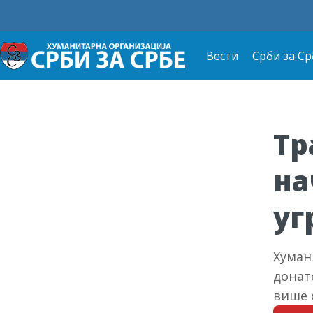
Вести
Срби за Ср
Тр
на
уг
Хуман
донат
више 