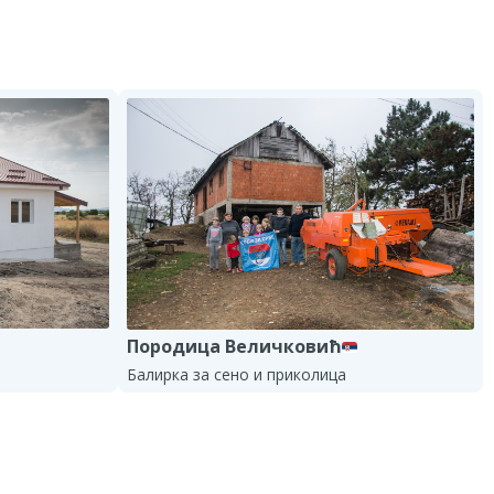
Породица Величковић
Балирка за сено и приколица