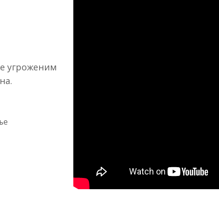
же угроженим
на.
ње