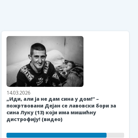
14.03.2026
„Иди, али ја не дам сина у дом!” –
пожртвовани Дејан се лавовски бори за
сина Луку (13) који има мишићну
дистрофију! (видео)