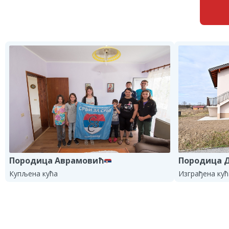
Породица 
Породица Аврамовић
Изграђена кућ
Купљена кућа