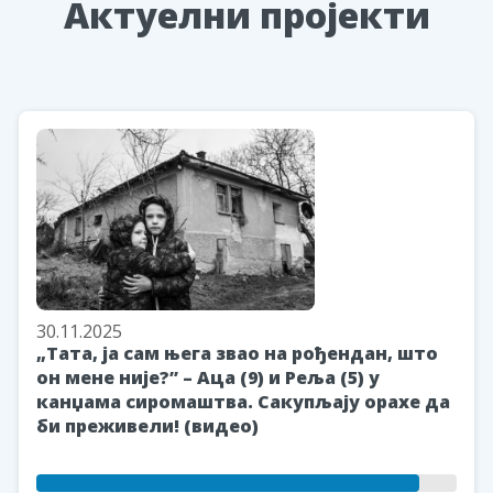
Aктуелни пројекти
30.11.2025
„Тата, ја сам њега звао на рођендан, што
он мене није?” – Аца (9) и Реља (5) у
канџама сиромаштва. Сакупљају орахе да
би преживели! (видео)