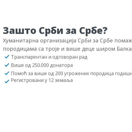
Зашто Срби за Србе?
Хуманитарна организација Срби за Србе пома
породицама са троје и више деце широм Балка
Транспарентан и одговоран рад
Више од 250.000 донатора
Помоћ за више од 200 угрожених породица годиш
Регистровани у 12 земаља