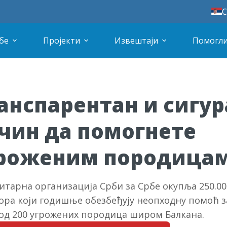
С
бе
Пројекти
Извештаји
Помогли
анспарентан и сигур
чин да помогнете
роженим породица
итарна организација Срби за Србе окупља 250.00
ора који годишње обезбеђују неопходну помоћ з
од 200 угрожених породица широм Балкана.