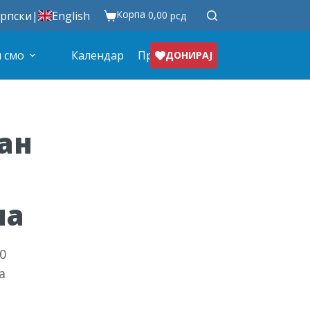
Корпа
рпски
|
English
0,00
рсд
 смо
Календар
Продавница
ДОНИРАЈ
ан
ма
0
а