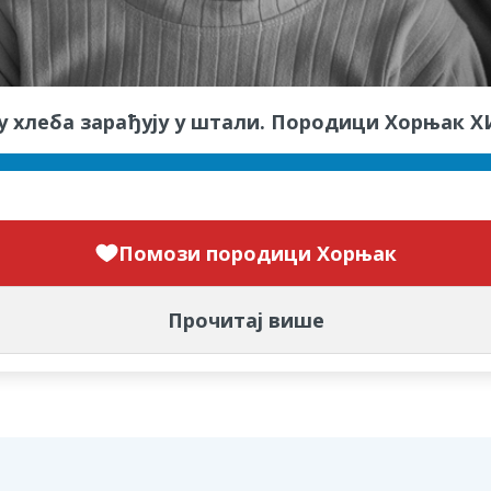
кору хлеба зарађују у штали. Породици Хорњак 
Помози породици Хорњак
Прочитај више