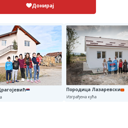
Донирај
Породица Лазаревски
Драгојевић
Изграђена кућа
а