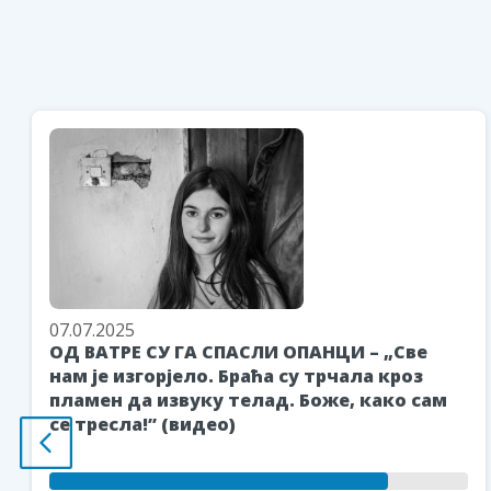
07.07.2025
ОД ВАТРЕ СУ ГА СПАСЛИ ОПАНЦИ – „Све
нам је изгорјело. Браћа су трчала кроз
пламен да извуку телад. Боже, како сам
се тресла!” (видео)