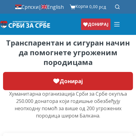
Корпа
Српски
|
English
0,00
рсд
ДОНИРАЈ
Транспарентан и сигуран начин
да помогнете угроженим
породицама
Донирај
Хуманитарна организација Срби за Србе окупља
250.000 донатора који годишње обезбеђују
неопходну помоћ за више од 200 угрожених
породица широм Балкана.