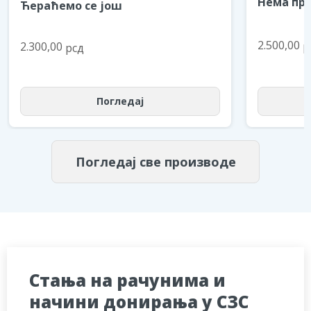
Нема пре
Ћераћемо се још
2.500,00
р
2.300,00
рсд
Погледај
Погледај све производе
Стања на рачунима и
начини донирања у СЗС