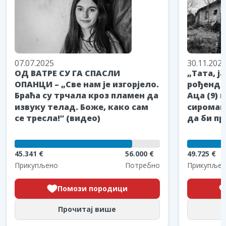
07.07.2025
30.11.202
ОД ВАТРЕ СУ ГА СПАСЛИ
„Тата, ј
ОПАНЦИ – „Све нам је изгорјело.
рођендан
Браћа су трчала кроз пламен да
Аца (9) 
извуку телад. Боже, како сам
сиромаш
се тресла!” (видео)
да би пр
45.341 €
56.000 €
49.725 €
Прикупљено
Потребно
Прикупљен
Помози породици
Прочитај више