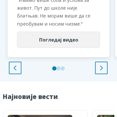
Имамо више соба и услова за
живот. Пут до школе није
блатњав. Не морам више да се
преобувам и носим чизме.
Погледај видео
Најновије вести