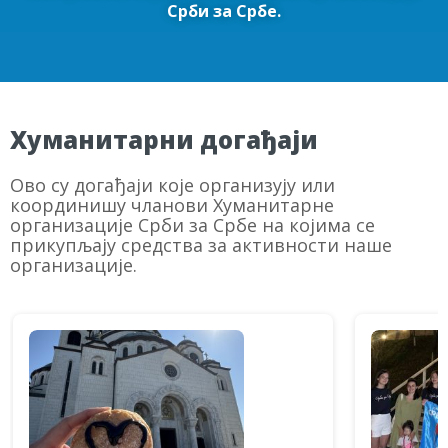
Срби за Србе.
Хуманитарни догађаји
Ово су догађаји које организују или
координишу чланови Хуманитарне
организације Срби за Србе на којима се
прикупљају средства за активности наше
организације.