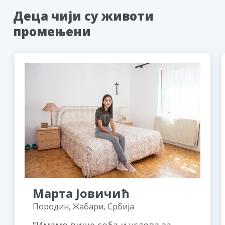
Деца чији су животи
промењени
Марта Јовичић
Породин, Жабари, Србија