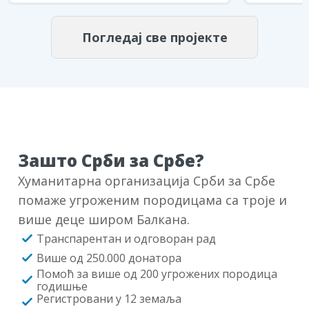
Погледај све пројекте
Зашто Срби за Србе?
Хуманитарна организација Срби за Србе
помаже угроженим породицама са троје и
више деце широм Балкана.
Транспарентан и одговоран рад
Више од 250.000 донатора
Помоћ за више од 200 угрожених породица
годишње
Регистровани у 12 земаља