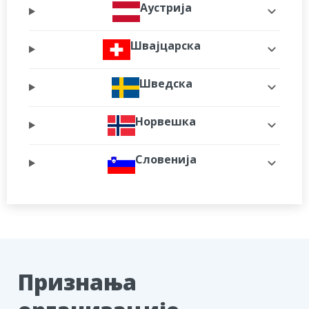
Аустрија
Швајцарска
Шведска
Норвешка
Словенија
Признања