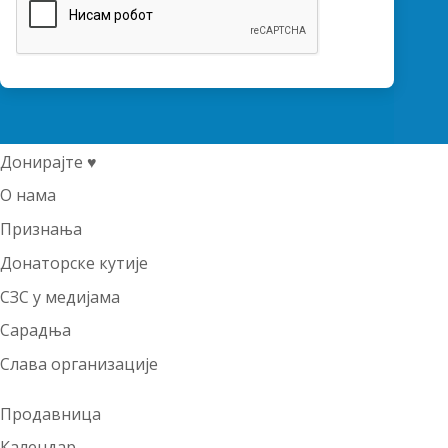
Донирајте ♥
О нама
Признања
Донаторске кутије
СЗС у медијама
Сарадња
Слава организације
Продавница
Календар