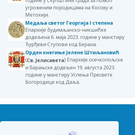
године у Скупштини града за помоћ
угроженим породицама на Косову и
Метохији.
Медаља светог Георгија I степена
Епархије будимљанско-никшићке
додељена 6. маја 2023. године у манстиру
Ђурђеви Ступови код Берана.
Орден кнегиње Јелене Штиљановић
(
) Епархије осечкопољске
Св. Јелисавета
и барањске додељен 19. августа 2023.
године у манстиру Успења Пресвете
Богородице код Даља.