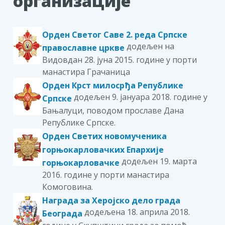
организације
Орден Светог Саве 2. реда Српске
додељен на
православне цркве
Видовдан 28. јуна 2015. године у порти
манастира Грачаница
Орден Крст милосрђа Републике
додељен 9. јануара 2018. године у
Српске
Бањалуци, поводом прославе Дана
Републике Српске.
Орден Светих новомученика
горњокарловачких Епархије
додељен 19. марта
горњокарловачке
2016. године у порти манастира
Комоговина.
Награда за Херојско дело града
додељена 18. априлa 2018.
Београда