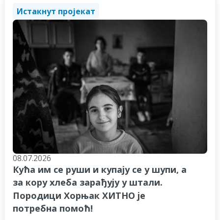
Истакнут пројекат
08.07.2026
Кућа им се руши и купају се у шупи, а
за кору хлеба зарађују у штали.
Породици Хорњак ХИТНО је
потребна помоћ!