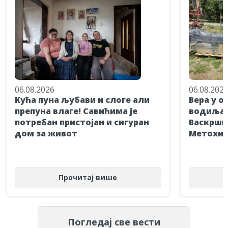
06.08.2026
06.08.202
Кућа пуна љубави и слоге али
Вера у о
препуна влаге! Савићима је
водиља! 
потребан пристојан и сигуран
Васкршње
дом за живот
Метохиј
Прочитај више
Погледај све вести