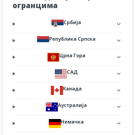
огранцима
Србија
Република Српска
Црна Гора
САД
Канада
Аустралија
Немачка