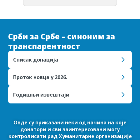
Срби за Србе – синоним за
транспарентност
Списак донација
Проток новца у 2026.
Годишњи извештаји
Овде су приказани неки од начина на које
донатори и сви заинтересовани могу
контролисати рад Хуманитарне организације