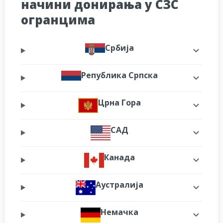
начини донирања у СЗС
огранцима
Србија
Република Српска
Црна Гора
САД
Канада
Аустралија
Немачка