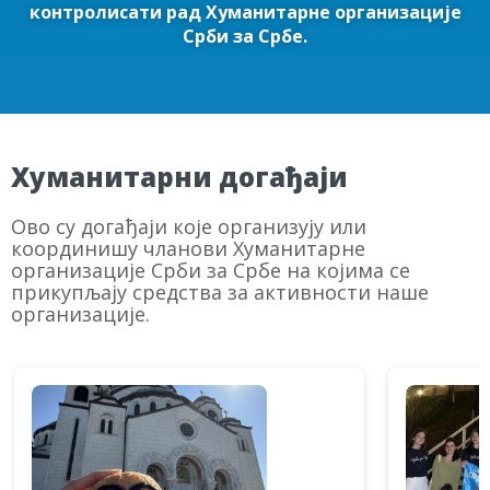
контролисати рад Хуманитарне организације
Срби за Србе.
Хуманитарни догађаји
Ово су догађаји које организују или
координишу чланови Хуманитарне
организације Срби за Србе на којима се
прикупљају средства за активности наше
организације.