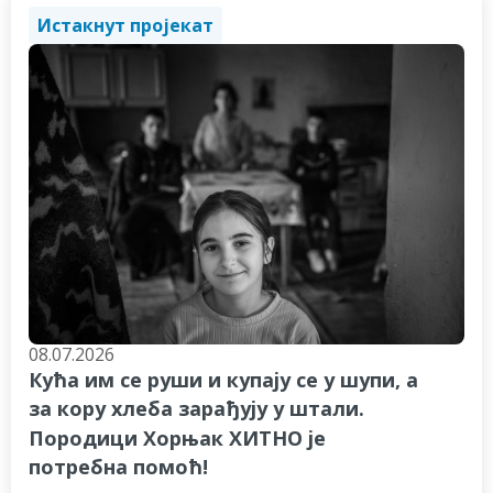
Истакнут пројекат
08.07.2026
Кућа им се руши и купају се у шупи, а
за кору хлеба зарађују у штали.
Породици Хорњак ХИТНО је
потребна помоћ!