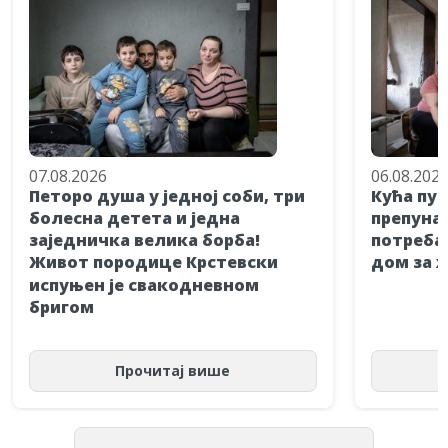
07.08.2026
06.08.202
Петоро душа у једној соби, три
Кућа пун
болесна детета и једна
препуна 
заједничка велика борба!
потребан
Живот породице Крстевски
дом за 
испуњен је свакодневном
бригом
Прочитај више