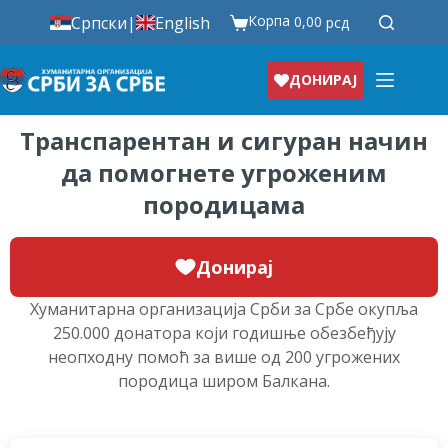
Корпа
Српски
|
English
0,00
рсд
ДОНИРАЈ
Транспарентан и сигуран начин
да помогнете угроженим
породицама
Донирај
Хуманитарна организација Срби за Србе окупља
250.000 донатора који годишње обезбеђују
неопходну помоћ за више од 200 угрожених
породица широм Балкана.