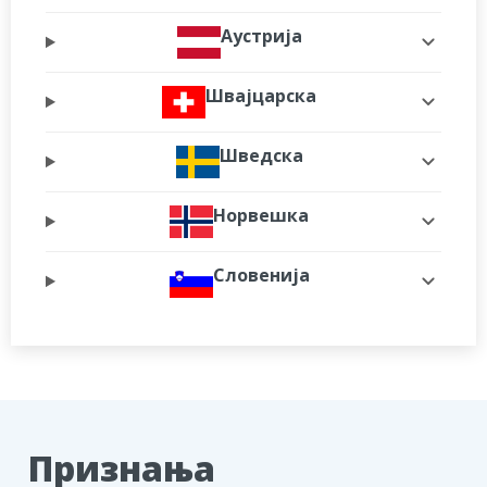
Аустрија
Швајцарска
Шведска
Норвешка
Словенија
Признања