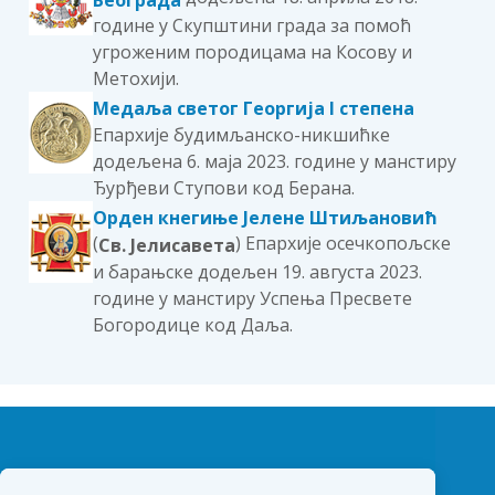
године у Скупштини града за помоћ
угроженим породицама на Косову и
Метохији.
Медаља светог Георгија I степена
Епархије будимљанско-никшићке
додељена 6. маја 2023. године у манстиру
Ђурђеви Ступови код Берана.
Орден кнегиње Јелене Штиљановић
(
) Епархије осечкопољске
Св. Јелисавета
и барањске додељен 19. августа 2023.
године у манстиру Успења Пресвете
Богородице код Даља.