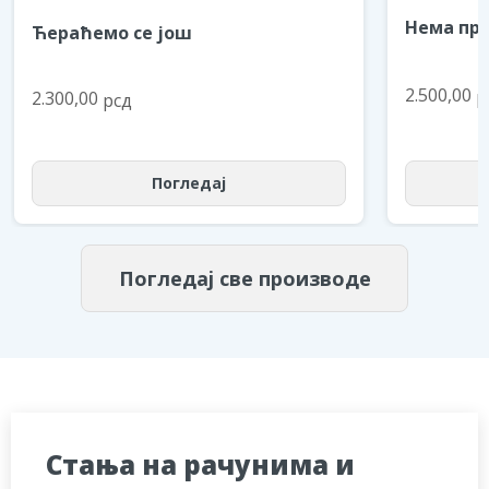
Нема пре
Ћераћемо се још
2.500,00
р
2.300,00
рсд
Погледај
Погледај све производе
Стања на рачунима и