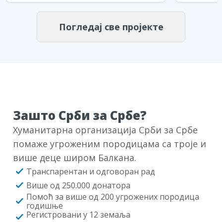
Погледај све пројекте
Зашто Срби за Србе?
Хуманитарна организација Срби за Србе
помаже угроженим породицама са троје и
више деце широм Балкана.
Транспарентан и одговоран рад
Више од 250.000 донатора
Помоћ за више од 200 угрожених породица
годишње
Регистровани у 12 земаља