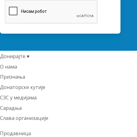
Донирајте ♥
О нама
Признања
Донаторске кутије
СЗС у медијама
Сарадња
Слава организације
Продавница