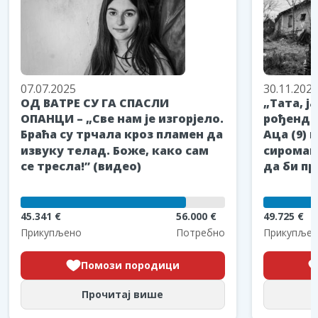
07.07.2025
30.11.202
ОД ВАТРЕ СУ ГА СПАСЛИ
„Тата, ј
ОПАНЦИ – „Све нам је изгорјело.
рођендан
Браћа су трчала кроз пламен да
Аца (9) 
извуку телад. Боже, како сам
сиромаш
се тресла!” (видео)
да би пр
45.341 €
56.000 €
49.725 €
Прикупљено
Потребно
Прикупљен
Помози породици
Прочитај више