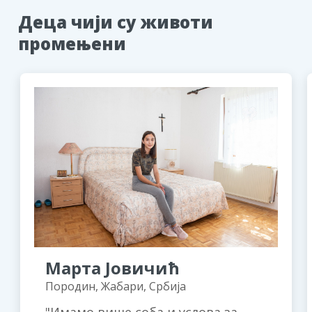
Деца чији су животи
промењени
Марта Јовичић
Породин, Жабари, Србија