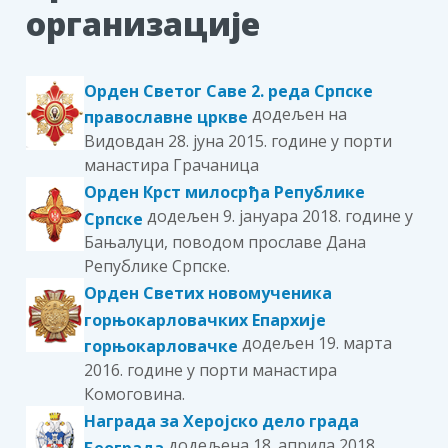
организације
Орден Светог Саве 2. реда Српске
додељен на
православне цркве
Видовдан 28. јуна 2015. године у порти
манастира Грачаница
Орден Крст милосрђа Републике
додељен 9. јануара 2018. године у
Српске
Бањалуци, поводом прославе Дана
Републике Српске.
Орден Светих новомученика
горњокарловачких Епархије
додељен 19. марта
горњокарловачке
2016. године у порти манастира
Комоговина.
Награда за Херојско дело града
додељена 18. априлa 2018.
Београда