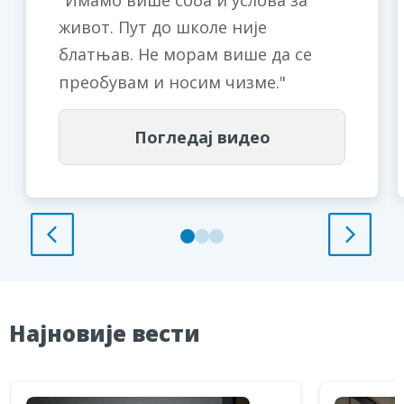
Имамо више соба и услова за
живот. Пут до школе није
блатњав. Не морам више да се
преобувам и носим чизме.
Погледај видео
Најновије вести