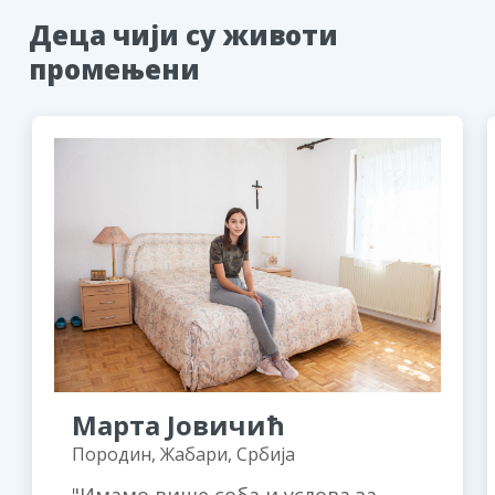
Деца чији су животи
промењени
Марта Јовичић
Породин, Жабари, Србија