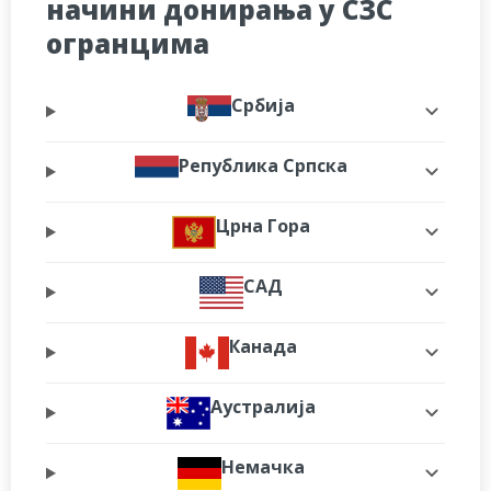
начини донирања у СЗС
огранцима
Србија
Република Српска
Црна Гора
САД
Канада
Аустралија
Немачка