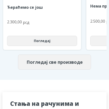
Нема пре
Ћераћемо се још
2.500,00
р
2.300,00
рсд
Погледај
Погледај све производе
Стања на рачунима и