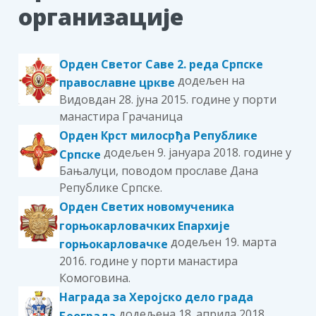
организације
Орден Светог Саве 2. реда Српске
додељен на
православне цркве
Видовдан 28. јуна 2015. године у порти
манастира Грачаница
Орден Крст милосрђа Републике
додељен 9. јануара 2018. године у
Српске
Бањалуци, поводом прославе Дана
Републике Српске.
Орден Светих новомученика
горњокарловачких Епархије
додељен 19. марта
горњокарловачке
2016. године у порти манастира
Комоговина.
Награда за Херојско дело града
додељена 18. априлa 2018.
Београда