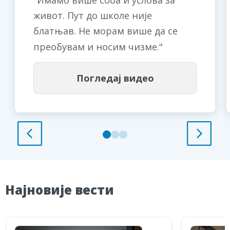
Имамо више соба и услова за
живот. Пут до школе није
блатњав. Не морам више да се
преобувам и носим чизме.
Погледај видео
Најновије вести