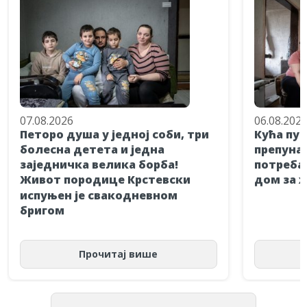
07.08.2026
06.08.202
Петоро душа у једној соби, три
Кућа пун
болесна детета и једна
препуна 
заједничка велика борба!
потребан
Живот породице Крстевски
дом за 
испуњен је свакодневном
бригом
Прочитај више