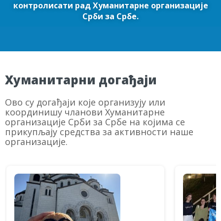
контролисати рад Хуманитарне организације
Срби за Србе.
Хуманитарни догађаји
Ово су догађаји које организују или
координишу чланови Хуманитарне
организације Срби за Србе на којима се
прикупљају средства за активности наше
организације.