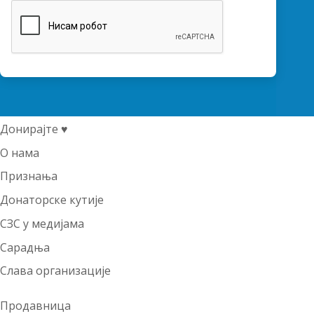
Донирајте ♥
О нама
Признања
Донаторске кутије
СЗС у медијама
Сарадња
Слава организације
Продавница