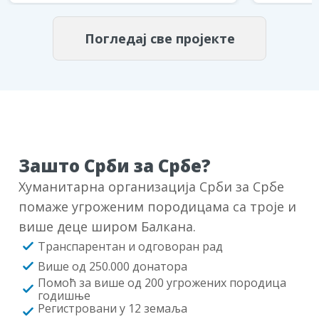
Погледај све пројекте
Зашто Срби за Србе?
Хуманитарна организација Срби за Србе
помаже угроженим породицама са троје и
више деце широм Балкана.
Транспарентан и одговоран рад
Више од 250.000 донатора
Помоћ за више од 200 угрожених породица
годишње
Регистровани у 12 земаља