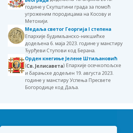
године у Скупштини града за помоћ
угроженим породицама на Косову и
Метохији.
Медаља светог Георгија I степена
Епархије будимљанско-никшићке
додељена 6. маја 2023. године у манстиру
Ђурђеви Ступови код Берана.
Орден кнегиње Јелене Штиљановић
(
) Епархије осечкопољске
Св. Јелисавета
и барањске додељен 19. августа 2023.
године у манстиру Успења Пресвете
Богородице код Даља.