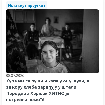
Истакнут пројекат
08.07.2026
Кућа им се руши и купају се у шупи, а
за кору хлеба зарађују у штали.
Породици Хорњак ХИТНО је
потребна помоћ!