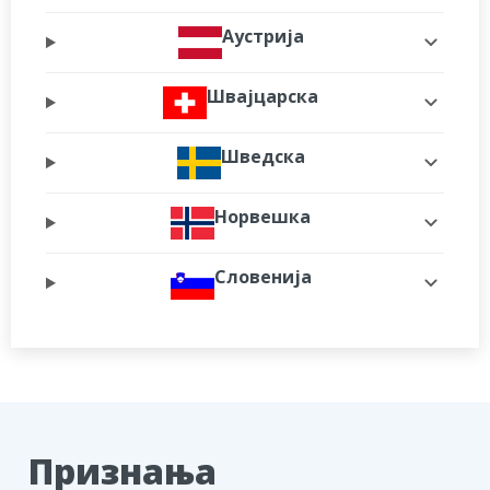
Аустрија
Швајцарска
Шведска
Норвешка
Словенија
Признања