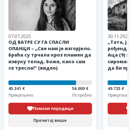
07.07.2025
30.11.202
ОД ВАТРЕ СУ ГА СПАСЛИ
„Тата, ј
ОПАНЦИ – „Све нам је изгорјело.
рођендан
Браћа су трчала кроз пламен да
Аца (9) 
извуку телад. Боже, како сам
сиромаш
се тресла!” (видео)
да би пр
45.341 €
56.000 €
49.725 €
Прикупљено
Потребно
Прикупљен
Помози породици
Прочитај више