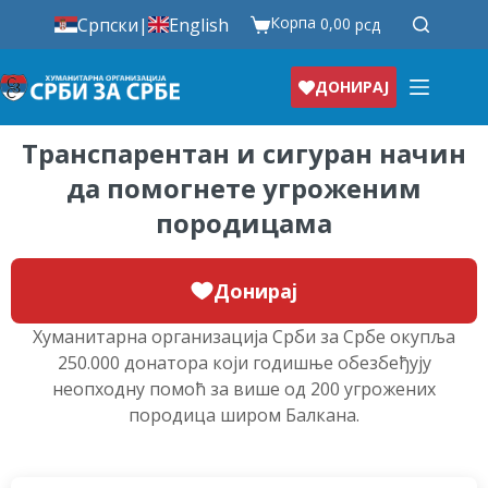
Корпа
Српски
|
English
0,00
рсд
ДОНИРАЈ
Транспарентан и сигуран начин
да помогнете угроженим
породицама
Донирај
Хуманитарна организација Срби за Србе окупља
250.000 донатора који годишње обезбеђују
неопходну помоћ за више од 200 угрожених
породица широм Балкана.