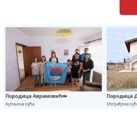
Породица 
Породица Аврамовић
Изграђена кућ
Купљена кућа