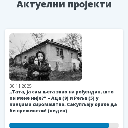
Aктуелни пројекти
30.11.2025
„Тата, ја сам њега звао на рођендан, што
он мене није?” – Аца (9) и Реља (5) у
канџама сиромаштва. Сакупљају орахе да
би преживели! (видео)