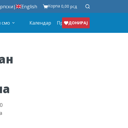
Корпа
рпски
|
English
0,00
рсд
 смо
Календар
Продавница
ДОНИРАЈ
ан
ма
0
а