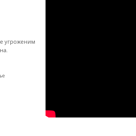
же угроженим
на.
ње