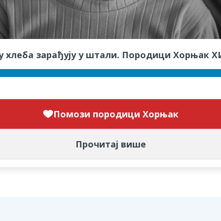
кору хлеба зарађују у штали. Породици Хорњак 
Помози породици Хорњак
Прочитај више