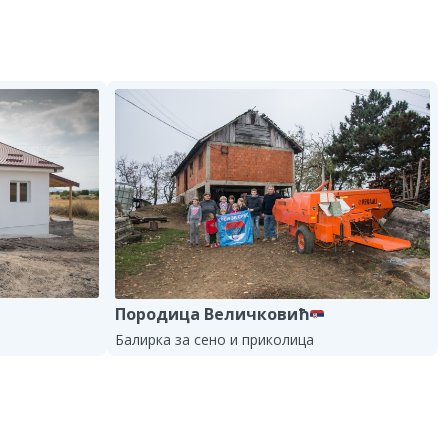
Породица Величковић
Балирка за сено и приколица