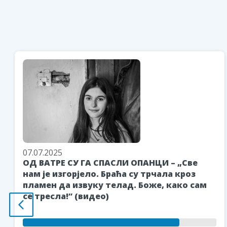
07.07.2025
ОД ВАТРЕ СУ ГА СПАСЛИ ОПАНЦИ – „Све
нам је изгорјело. Браћа су трчала кроз
пламен да извуку телад. Боже, како сам
се тресла!” (видео)