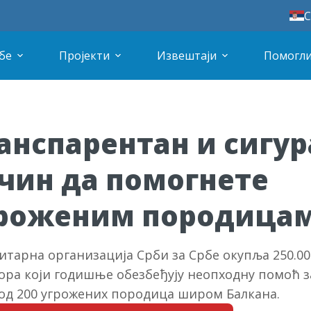
С
бе
Пројекти
Извештаји
Помогли
анспарентан и сигур
чин да помогнете
роженим породица
итарна организација Срби за Србе окупља 250.00
ора који годишње обезбеђују неопходну помоћ з
од 200 угрожених породица широм Балкана.