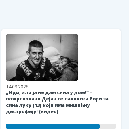
14.03.2026
„Иди, али ја не дам сина у дом!” –
пожртвовани Дејан се лавовски бори за
сина Луку (13) који има мишићну
дистрофију! (видео)