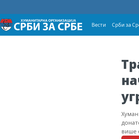
Вести
Срби за Ср
Тр
на
уг
Хуман
донат
више 