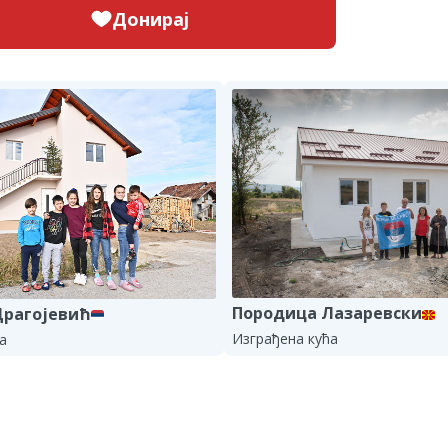
Донирај
Породица Лазаревски
Драгојевић
Изграђена кућа
а