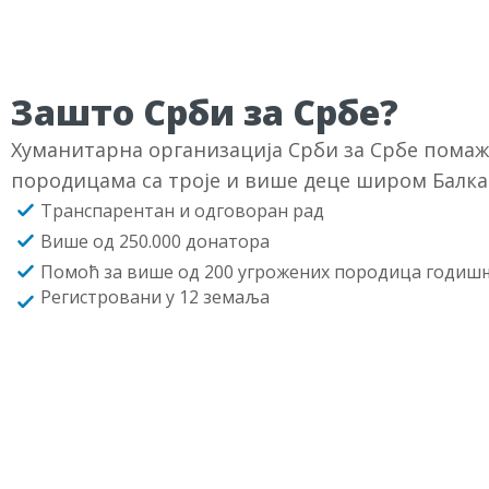
Зашто Срби за Србе?
Хуманитарна организација Срби за Србе пома
породицама са троје и више деце широм Балка
Транспарентан и одговоран рад
Више од 250.000 донатора
Помоћ за више од 200 угрожених породица годиш
Регистровани у 12 земаља