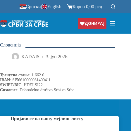
Прескочи
Српски
|
English
Корпа
0,00
рсд
на
ДОНИРАЈ
Словенија
KADAIS
3. јун 2026.
Тренутно стање
: 1.662 €
IBAN
: SI56610000031400411
SWIFT/BIC
: HDELSI22
Customer
: Dobrodelno društvo Srbi za Srbe
Пријави се на нашу мејлинг листу