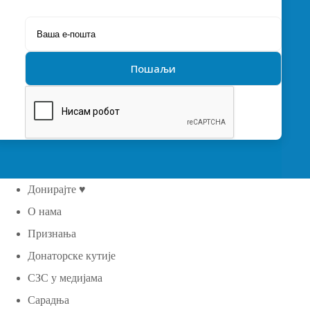
Донирајте ♥
О нама
Признања
Донаторске кутије
СЗС у медијама
Сарадња