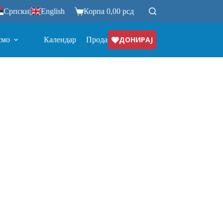
Српски
|
English
Корпа
0,00
рсд
ДОНИРАЈ
смо
Календар
Продавница