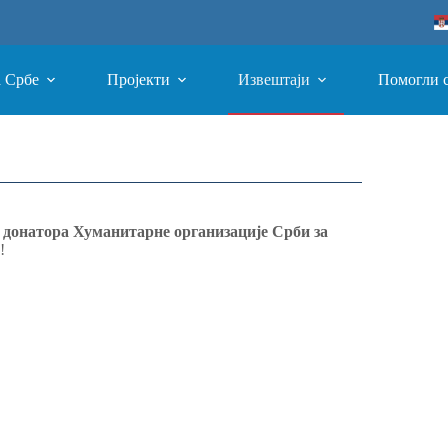
а Србе
Пројекти
Извештаји
Помогли 
 донатора Хуманитарне организације Срби за
!