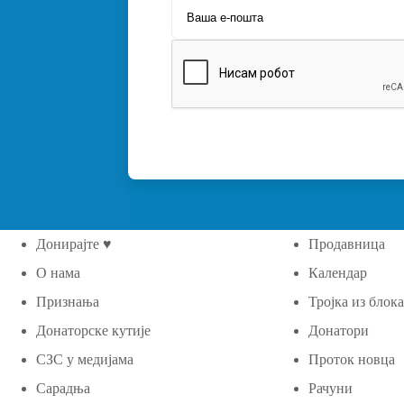
Донирајте ♥
Продавница
О нама
Календар
Признања
Тројка из блок
Донаторске кутије
Донатори
СЗС у медијама
Проток новца
Сарадња
Рачуни