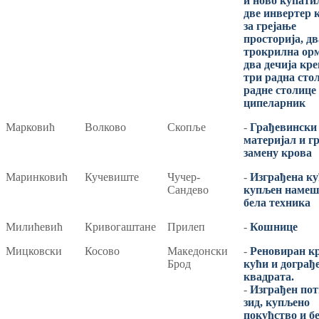
и ново купати
две инвертер 
за грејање
просторија, дв
трокрилна ор
два дечија кре
три радна стол
радне столице
ципеларник
Марковић
Волково
Скопље
-
Грађевински
материјал и гр
замену крова
Маринковић
Кучевиште
Чучер-
-
Изграђена ку
Сандево
купљен намеш
бела техника
Милићевић
Кривогаштане
Прилеп
-
Кошнице
Мицковски
Косово
Македонски
-
Реновиран к
Брод
кући и дограђ
квадрата.
-
Изграђен по
зид, купљено
покућство и б