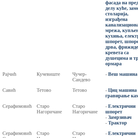
фасада на пр
делу куће, за
столарија,
изграђена
канализацион
мрежа, купље
кухиња, елек
шпорет, шпоре
дрва, фрижиде
кревета са
душецима и т
ормара
Рајчић
Кучевиште
Чучер-
-
Веш машина
Сандево
Савић
Тетово
Тетово
-
Цнц машина 
гравирање ка
Серафимовић
Старо
Старо
-
Електрични
Нагоричане
Нагоричане
шпорет
-
Замрзивач
-
Трактор
Серафимовић
Старо
Старо
-
Електрични