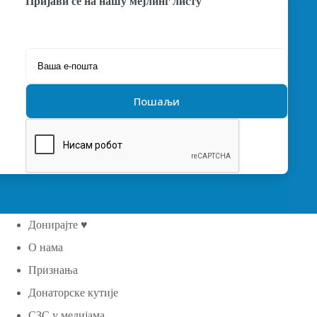
Пријави се на нашу мејлинг листу
Донирајте ♥
О нама
Признања
Донаторске кутије
СЗС у медијама