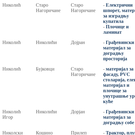
Николић
Старо
Старо
-
Електрични
Нагоричане
Нагоричане
шпорет, матер
за изградњу
купатила
-
Плочице и
ламинат
Николић
Николићи
Дојран
-
Грађевински
материјал за
доградњу
просторија
Николић
Бујковци
Старо
-
материјал за
Нагоричане
фасаду, PVC
столарија, еле
материјал и
плочице за
унутрашње ур
куће
Николић
Николићи
Дорјан
-
Грађевински
Игор
материјал за
доградњу собе
Николски
Кошино
Прилеп
-
Трактор, плу