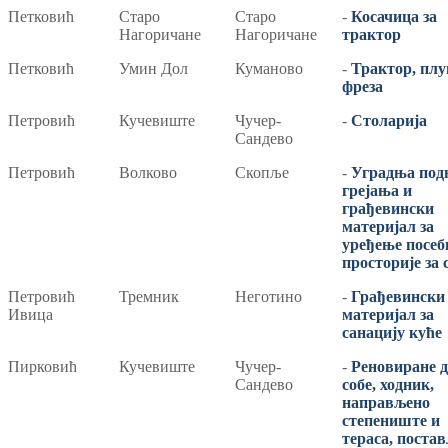
Петковић
Старо
Старо
-
Косачица за
Нагоричане
Нагоричане
трактор
Петковић
Умин Дол
Куманово
-
Трактор, плу
фреза
Петровић
Кучевиште
Чучер-
-
Столарија
Сандево
Петровић
Волково
Скопље
-
Уградња под
грејања и
грађевински
материјал за
уређење посеб
просторије за 
Петровић
Тремник
Неготино
-
Грађевински
Ивица
материјал за
санацију куће
Пирковић
Кучевиште
Чучер-
-
Реновиране д
Сандево
собе, ходник,
направљено
степениште и
тераса, поста