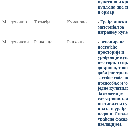
купатило и кр
купљена два т
и ормар
Младеновић
Тромеђа
Куманово
-
Грађевински
материјал за
изградњу куће
Младеновски
Ранковце
Ранковце
-
реновиране
постојеће
просторије и
урађено је куп
цео горњи спр
довршен, тако
добијене три н
засебне собе, 
предсобље и ј
једно купатило
Замењена је
електронистал
постављена су
врата и урађе
подови. Споља
урађена фасад
изолацијом,