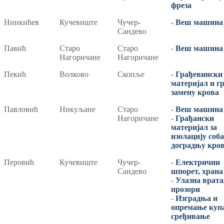
фреза
Нинкићев
Кучевиште
Чучер-
-
Веш машина
Сандево
Павић
Старо
Старо
-
Веш машина
Нагоричане
Нагоричане
Пекић
Волково
Скопље
-
Грађевински
материјал и гр
замену крова
Павловић
Никуљане
Старо
-
Веш машина
Нагоричане
-
Грађански
материјал за
изолацију соба
доградњу кро
Перовић
Кучевиште
Чучер-
-
Електрични
Сандево
шпорет, храна
-
Улазна врата
прозори
-
Изградња и
опремање куп
сређивање