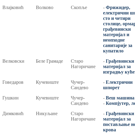
Влајковић
Волково
Скопље
-
Фрижидер,
електрични ш
сто и четири
столице, орма
грађевински
материјал и
неопходне
санитарије за
купатило
Велковски
Беле Грамаде
Старо
-
Грађевински
Нагоричане
материјал за
изградњу куће
Говедаров
Кучевиште
Чучер-
-
Електрични
Сандево
шпорет
Гушкин
Кучевиште
Чучер-
-
Веш машина
Сандево
-
Компјутер, л
Димковић
Никуљане
Старо
-
Грађевински
Нагоричане
материјал за
постављање н
крова