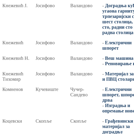
Кнежевић Ј.
Јосифово
Валандово
-
Доградња ку
угаона гарнит
трпезаријски с
шест столица,
сто, радни сто
радна столица
Кнежевић
Јосифово
Валандово
-
Електрични
шпорет
Кнежевић Н.
Јосифово
Валандово
-
Веш машина
-
Реновирање 
Кнежевић
Јосифово
Валандово
-
Материјал за
Тихомир
и ПВЦ столар
Комненов
Кучевиште
Чучер-
-
Електрични
Сандево
шпорет, шпоре
дрва
-
Изградња и
опремање нове
Коцевски
Скопље
Скопље
-
Грађевински
материјал за
доградњу