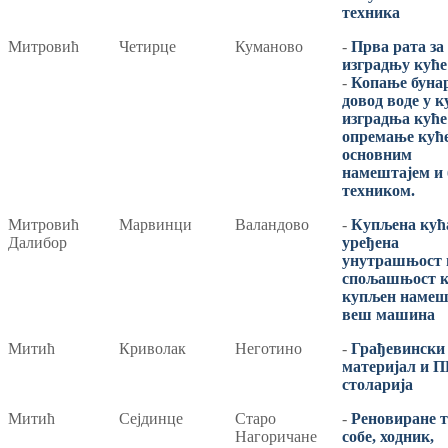
техника
Митровић
Четирце
Куманово
-
Прва рата за
изградњу куће
-
Копање бунар
довод воде у к
изградња куће
опремање кућ
основним
намештајем и
техником.
Митровић
Марвинци
Валандово
-
Купљена кућ
Далибор
уређена
унутрашњост 
спољашњост к
купљен намеш
веш машина
Митић
Криволак
Неготино
-
Грађевински
материјал и 
столарија
Митић
Сејдинцe
Старо
-
Реновиранe 
Нагоричане
собе, ходник,