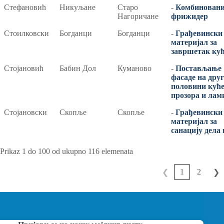
Стефановић
Никуљане
Старо
-
Комбинован
Нагоричане
фрижидер
Стоилковски
Богданци
Богданци
-
Грађевински
материјал за
завршетак ку
Стојановић
Бабин Дол
Куманово
-
Постављање
фасаде на друг
половини куће
прозора и лам
Стојановски
Скопље
Скопље
-
Грађевински
материјал за
санацију дела 
Prikaz 1 do 100 od ukupno 116 elemenata
1
2
❮
❯