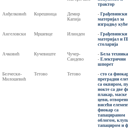
трактор
Aнђелковић
Корешница
Демир
-
Грађевински
Капија
материјал за
изградњу куће
Ангеловски
Мршевце
Илинден
-
Грађевински
материјал и 
столарија
Ачковић
Кучевиште
Чучер-
-
Бела техника
Сандево
-
Електрични
шпорет
Белчески-
Тетово
Тетово
-
сто са фиока
Милошевић
преградни еле
са оквиром, пу
нокте са две ф
плакар, маске 
цеви, отворен
висећи елемен
фиокар са
тапацираном
облогом, клуп
тапациром и 