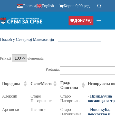
Прескочи
Српски
|
English
Корпа
0,00
рсд
на
ДОНИРАЈ
Помоћ у Северној Македонији
Prikaži
elemenata
Pretraga:
Град/
Породица
Село/Место
Испоручена п
Општина
Град/
Породица
Село/Место
Испоручена п
Алексић
Старо
Старо
-
Прикључна
Општина
Нагоричане
Нагоричане
косачица за т
Арсовски
Пелинце
Старо
-
Нова кућа,
Нагоричане
покућство и