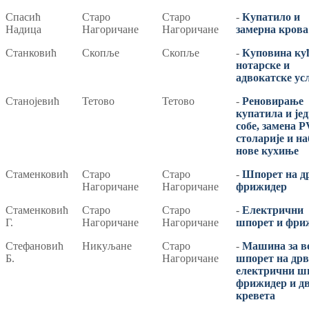
Спасић
Старо
Старо
-
Купатило и
Надица
Нагоричане
Нагоричане
замерна крова
Станковић
Скопље
Скопље
-
Куповина кућ
нотарске и
адвокатске усл
Станојевић
Тетово
Тетово
-
Реновирање
купатила и јед
собе, замена 
столарије и н
нове кухиње
Стаменковић
Старо
Старо
-
Шпорет на д
Нагоричане
Нагоричане
фрижидер
Стаменковић
Старо
Старо
-
Електрични
Г.
Нагоричане
Нагоричане
шпорет и фри
Стефановић
Никуљане
Старо
-
Машина за в
Б.
Нагоричане
шпорет на дрв
електрични ш
фрижидер и д
кревета