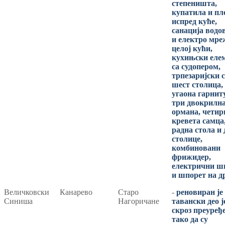
степеништа,
купатила и пл
испред куће,
санација водо
и електро мре
целој кући,
кухињски еле
са судопером,
трпезаријски с
шест столица,
угаона гарнит
три двокрилн
ормана, четир
кревета самца
радна стола и 
столице,
комбиновани
фрижидер,
електрични ш
и шпорет на д
Величковски
Канарево
Старо
-
реновиран је
Синиша
Нагоричане
тавански део ј
скроз преуређ
тако да су