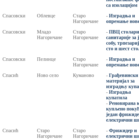
са изолацијом
Спасовски
Облевце
Старо
-
Изградња и
Нагоричане
опремање нове
Спасовски
Младо
Старо
-
ПВЦ столари
Нагоричане
Нагоричане
санитарије за 
собу, трпезари
сто и шест ст
Спасовски
Пелинце
Старо
-
Изградња и
Нагоричане
опремање нове
Спасић
Ново село
Куманово
-
Грађевински
материјал за
изградњу куп
-
Изградња
купатила
-
Реновирана к
купљено покућ
један фрижиде
електрични ш
Спасић
Старо
Старо
-
Фрижидер и
Нагоричане
Нагоричане
електрични ш