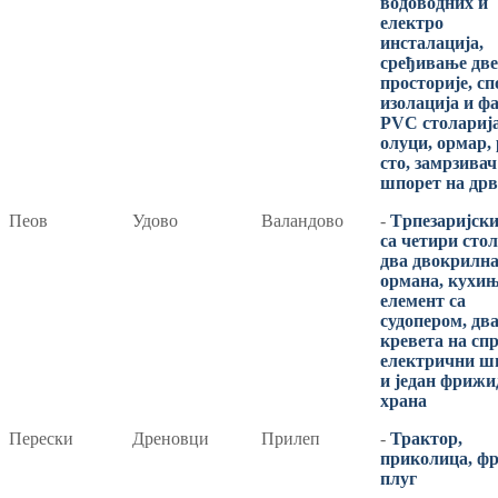
водоводних и
електро
инсталација,
сређивање две
просторије, с
изолација и фа
PVC столарија
олуци, ормар,
сто, замрзивач
шпорет на дрв
Пеoв
Удово
Валандово
-
Tрпезаријски
са четири стол
два двокрилн
ормана, кухи
елемент са
судопером, дв
кревета на спр
електрични ш
и један фрижи
храна
Перески
Дреновци
Прилеп
-
Трактор,
приколица, фр
плуг