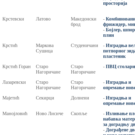
просторија
Крстевски
Латово
Македонски
-
Комбинован
брод
фрижидер, ми
-
Бојлер, шпор
плин
Крстић
Маркова
Студеничани
-
Изградња ве
Сушица
потпорног зид
пластеник
Крстић Горан
Старо
Старо
-
ПВЦ столари
Нагоричане
Нагоричане
Лазаревски
Старо
Старо
-
Изградња и
Нагоричане
Нагоричане
опремање нове
Maјетић
Секирци
Долнени
-
Изградња и
опремање нове
Maнојловић
Ново Лисиче
Скопље
-
Изливање пл
набавка матер
за доградњу дв
-
Дограђене дв