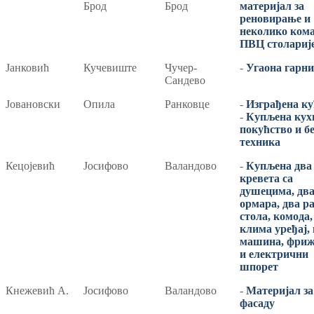
Брод
Брод
материјал за
реновирање и
неколико ком
ПВЦ столариј
Јанковић
Кучевиште
Чучер-
-
Угаона гарн
Сандево
Јовановски
Опила
Ранковце
-
Изграђена ку
-
Купљена кух
покућство и б
техника
Кецојевић
Јосифово
Валандово
-
Купљена два
кревета са
душецима, дв
ормара, два р
стола, комода,
клима уређај,
машина, фриж
и електрични
шпорет
Кнежевић A.
Јосифово
Валандово
-
Mатеријал за
фасаду