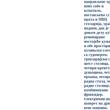
направљене т
нове собе и
купатило,
постављена су
врата и ПВЦ
столарија, ур
подови, док је 
доњем делу ку
реновирано
постојеће куп
и обе простори
кухињски еле
са судопером,
трпезаријски с
шест столица, 
четири кревет
душецима, че
ормана, четир
радна стола, 
радне столице,
комбиновани
фрижидер,
електрични ш
шпорет на дрв
веш машина.