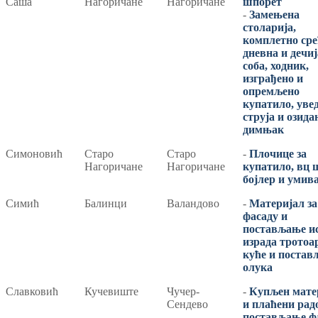
Саша
Нагоричане
Нагоричане
шпорет
-
Замењена
столарија,
комплетно сре
дневна и дечиј
соба, ходник,
изграђено и
опремљено
купатило, уве
струја и озида
димњак
Симоновић
Старо
Старо
-
Плочице за
Нагоричане
Нагоричане
купатило, вц 
бојлер и умив
Симић
Балинци
Валандово
-
Материјал за
фасаду и
постављање ис
израда тротоа
куће и поста
олука
Славковић
Кучевиште
Чучер-
-
Купљен мате
Сендево
и плаћени рад
постављање ф