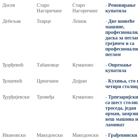
Досев
Старо
Старо
-
Реновирање
Нагоричане
Нагоричане
купатила
Дебељак
Теарце
Лешок
-
Две шивеће
машине,
професионалн
даска за пегла
грејачем и са
професионалн
пеглом
Ђорђевић
Табановце
Куманово
-
Опремање
купатила
Ђошевић
Црничани
Дојран
-
Кухиња, сто 
четири столиц
Ђурђијевски
Тромеђа
Куманово
-
Трпезаријски
са шест столиц
троседа, један
орман, замрзи
веш машина и
ламинат
Ивановски
Македонски
Македонски
-
Грађевински