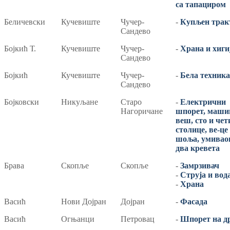
са тапациром
Беличевски
Кучевиште
Чучер-
-
Купљен трак
Сандево
Бојкић Т.
Кучевиште
Чучер-
-
Храна и хиги
Сандево
Бојкић
Кучевиште
Чучер-
-
Бела техника
Сандево
Бојковски
Никуљане
Старо
-
Електрични
Нагоричане
шпорет, маши
веш, сто и че
столице, ве-це
шоља, умивао
два кревета
Брава
Скопље
Скопље
-
Замрзивач
-
Струја и вод
-
Храна
Васић
Нови Дојран
Дојран
-
Фасада
Васић
Огњанци
Петровац
-
Шпорет на д