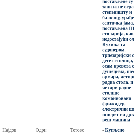
постављене су
заштитне огра
степеништу и
балкону, урађе
септичка јама,
постављена 
столарија, као
недостајући о
Кухиња са
судопером,
трпезаријски с
десет столица,
осам кревета 
душецима, ше
ормара, четир
радна стола, и
четири радне
столице,
комбиновани
фрижидер,
електрични ш
шпорет на дрв
веш машина
Најдов
Одри
Тетово
-
Купљено