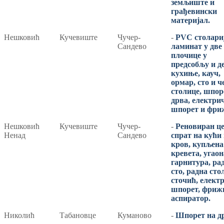
земљиште и
грађевински
материјал.
Нешковић
Кучевиште
Чучер-
-
PVC столариј
Сандево
ламинат у две 
плочице у
предсобљу и д
кухиње, кауч,
ормар, сто и 
столице, шпор
дрва, електри
шпорет и фри
Нешковић
Кучевиште
Чучер-
-
Реновиран ц
Ненад
Сандево
спрат на кући
кров, купљена
кревета, угаон
гарнитура, ра
сто, радна сто
сточић, елект
шпорет, фриж
аспиратор.
Николић
Табановце
Куманово
-
Шпорет на д