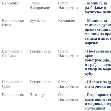
Вељковић
Старо
Старо
-
Машина за
Нагоричане
Нагоричане
разбијање и
љуштење леш
Величковски
Куманово
Куманово
-
Машина за
Иван
хемијско дуби
прање седишт
машина за пр
тепиха и апара
варење
Величковић
Татариновац
Старо
-
Постављенa 
Слађана
Нагоричане
кровна
конструкција,
изграђено куп
и уведена вода
кућу
Величковић
Татариновац
Старо
-
Шпорет на д
Срба
Нагоричане
електрични ш
Величковски
Пелинце
Старо
-
Реновирање 
Нагоричане
адаптацији тр
и ходника, из
спољашњег