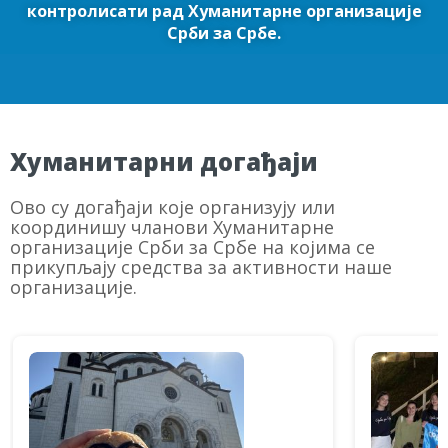
контролисати рад Хуманитарне организације
Срби за Србе.
Хуманитарни догађаји
Ово су догађаји које организују или
координишу чланови Хуманитарне
организације Срби за Србе на којима се
прикупљају средства за активности наше
организације.