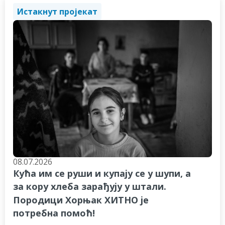
Истакнут пројекат
08.07.2026
Кућа им се руши и купају се у шупи, а
за кору хлеба зарађују у штали.
Породици Хорњак ХИТНО је
потребна помоћ!