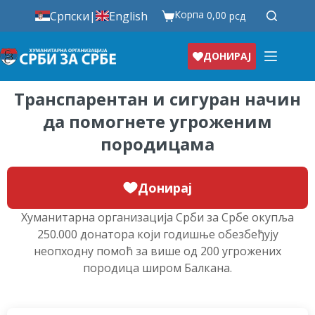
Корпа
Српски
|
English
0,00
рсд
ДОНИРАЈ
Транспарентан и сигуран начин
да помогнете угроженим
породицама
Донирај
Хуманитарна организација Срби за Србе окупља
250.000 донатора који годишње обезбеђују
неопходну помоћ за више од 200 угрожених
породица широм Балкана.