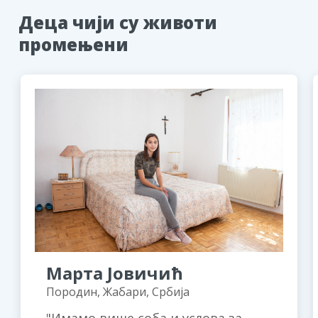
Деца чији су животи
промењени
Марта Јовичић
Породин, Жабари, Србија