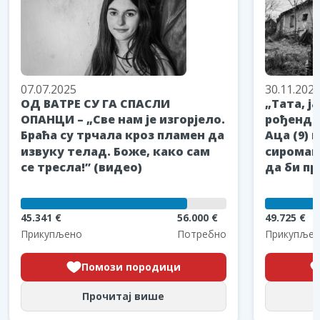
07.07.2025
30.11.202
ОД ВАТРЕ СУ ГА СПАСЛИ
„Тата, ј
ОПАНЦИ – „Све нам је изгорјело.
рођендан
Браћа су трчала кроз пламен да
Аца (9) 
извуку телад. Боже, како сам
сиромаш
се тресла!” (видео)
да би пр
45.341 €
56.000 €
49.725 €
Прикупљено
Потребно
Прикупљен
Помози породици
Прочитај више