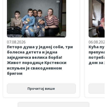
07.08.2026
06.08.202
Петоро душа у једној соби, три
Кућа пун
болесна детета и једна
препуна 
заједничка велика борба!
потребан
Живот породице Крстевски
дом за 
испуњен је свакодневном
бригом
Прочитај више