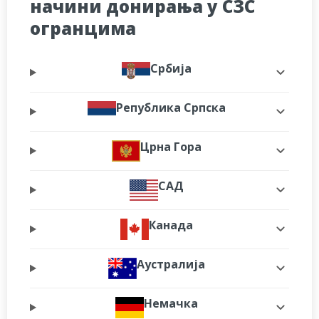
начини донирања у СЗС
огранцима
Србија
Република Српска
Црна Гора
САД
Канада
Аустралија
Немачка