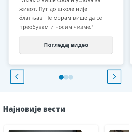
Имамо више соба и услова за
живот. Пут до школе није
блатњав. Не морам више да се
преобувам и носим чизме.
Погледај видео
Најновије вести