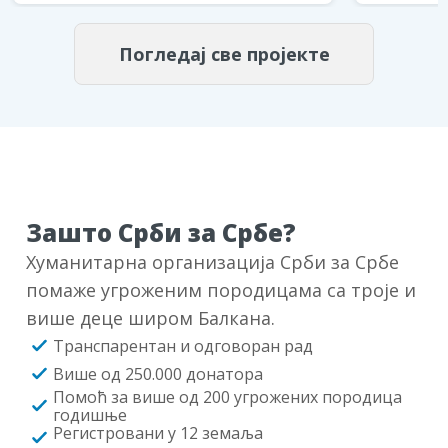
Погледај све пројекте
Зашто Срби за Србе?
Хуманитарна организација Срби за Србе
помаже угроженим породицама са троје и
више деце широм Балкана.
Транспарентан и одговоран рад
Више од 250.000 донатора
Помоћ за више од 200 угрожених породица
годишње
Регистровани у 12 земаља