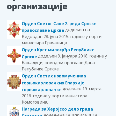
организације
Орден Светог Саве 2. реда Српске
додељен на
православне цркве
Видовдан 28. јуна 2015. године у порти
манастира Грачаница
Орден Крст милосрђа Републике
додељен 9. јануара 2018. године у
Српске
Бањалуци, поводом прославе Дана
Републике Српске.
Орден Светих новомученика
горњокарловачких Епархије
додељен 19. марта
горњокарловачке
2016. године у порти манастира
Комоговина.
Награда за Херојско дело града
додељена 18. априлa 2018.
Београда