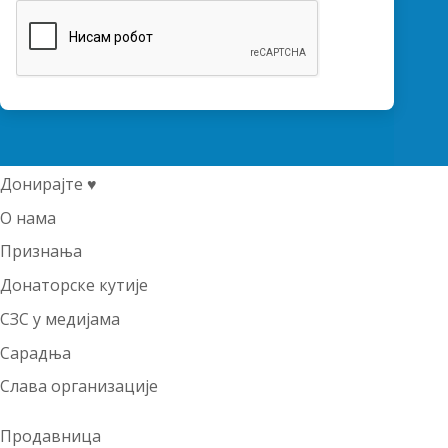
Донирајте ♥
О нама
Признања
Донаторске кутије
СЗС у медијама
Сарадња
Слава организације
Продавница