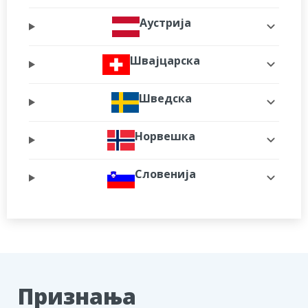
Аустрија
Швајцарска
Шведска
Норвешка
Словенија
Признања