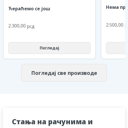
Нема пре
Ћераћемо се још
2.500,00
р
2.300,00
рсд
Погледај
Погледај све производе
Стања на рачунима и