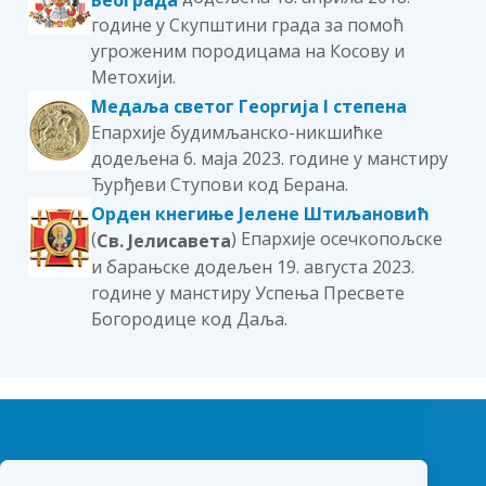
године у Скупштини града за помоћ
угроженим породицама на Косову и
Метохији.
Медаља светог Георгија I степена
Епархије будимљанско-никшићке
додељена 6. маја 2023. године у манстиру
Ђурђеви Ступови код Берана.
Орден кнегиње Јелене Штиљановић
(
) Епархије осечкопољске
Св. Јелисавета
и барањске додељен 19. августа 2023.
године у манстиру Успења Пресвете
Богородице код Даља.