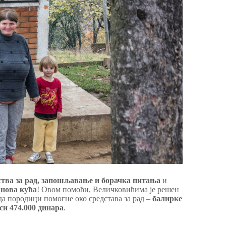
тва за рад, запошљавање и борачка питања
и
 нова кућа
! Овом помоћи, Величковићима је решен
 да породици помогне око средстава за рад –
балирке
си 474.000 динара
.