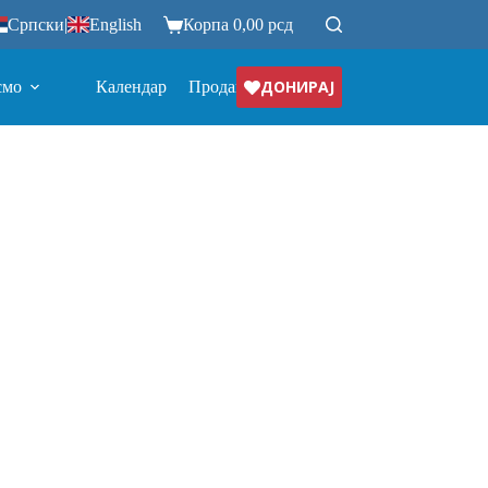
Српски
|
English
Корпа
0,00
рсд
ДОНИРАЈ
смо
Календар
Продавница