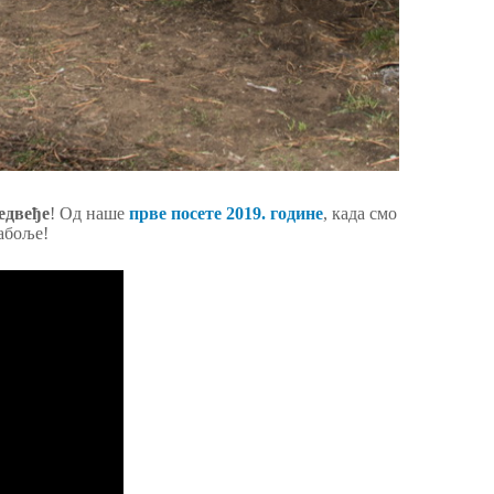
едвеђе
! Од наше
прве посете 2019. године
, када смо
набоље!