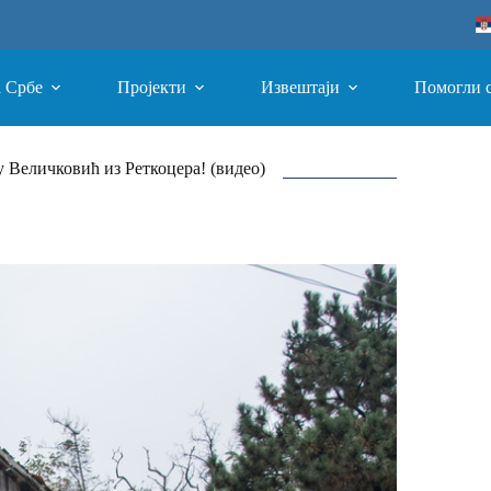
а Србе
Пројекти
Извештаји
Помогли 
 Величковић из Реткоцера! (видео)