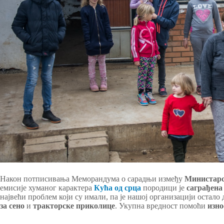
Након потписивања Меморандума о сарадњи између
Министарс
емисије хуманог карактера
Кућа од срца
породици је
саграђена
највећи проблем који су имали, па је нашој организацији остало
за сено
и
тракторске приколице
. Укупна вредност помоћи
изно