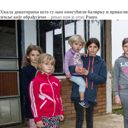
Хвала донаторима што су нам омогућили балирку и приколицу
земље коју обрађујемо
– рекао нам је отац
Рашо
.