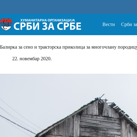
Прескочи
на
Вести
Срби з
Балирка за сено и тракторска приколица за многочлану породицу
22. новембар 2020.