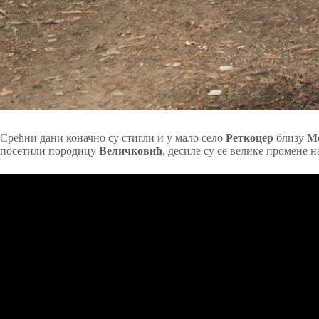
Срећни дани коначно су стигли и у мало село
Реткоцер
близу
М
посетили породицу
Величковић
, десиле су се велике промене 