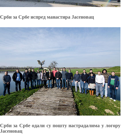
Срби за Србе испред манастира Јасеновац
Срби за Србе одали су пошту настрадалима у логору
Јасеновац