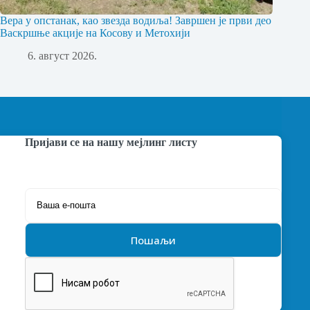
Вера у опстанак, као звезда водиља! Завршен је први део
Васкршње акције на Косову и Метохији
6. август 2026.
Пријави се на нашу мејлинг листу