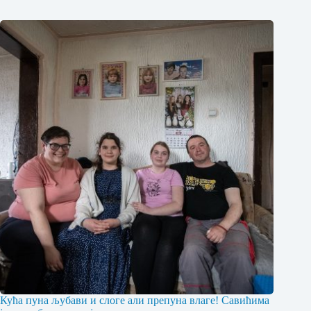
Кућа пуна љубави и слоге али препуна влаге! Савићима