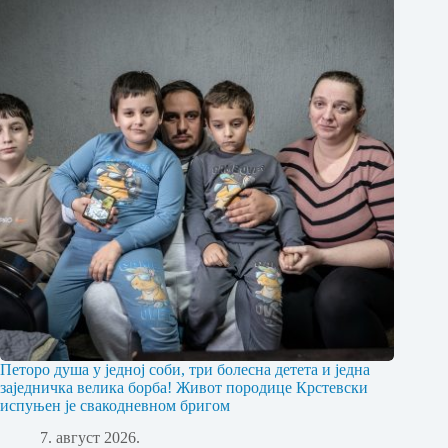
Петоро душа у једној соби, три болесна детета и једна
заједничка велика борба! Живот породице Крстевски
испуњен је свакодневном бригом
7. август 2026.