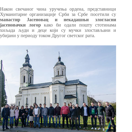
Након свечаног чина уручења ордена, представници
Хуманитарне организације Срби за Србе посетили су
манастир Јасеновац и некадашњи злогласни
јасеновачки логор
како би одали пошту стотинама
хиљада људи и деце који су мучки злостављани и
убијани у периоду током Другог светског рата.