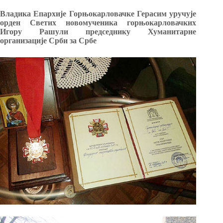
Владика Епархије Горњокарловачке Герасим уручује
орден Светих новомученика горњокарловачких
Игору Рашули председнику Хуманитарне
организације Срби за Србе