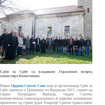
Срби за Србе са владиком Герасимом испред
манастира Комоговина
Након
Ордена Светог Саве
који је организација Срби за
Србе примила у Грачаници на Видовдан 2015. године од
стране Патријарха Иринеја, Орден Светих
новомученика горњокарловачких је највише одликовање
примљено од стране једне Епархије Српске православне