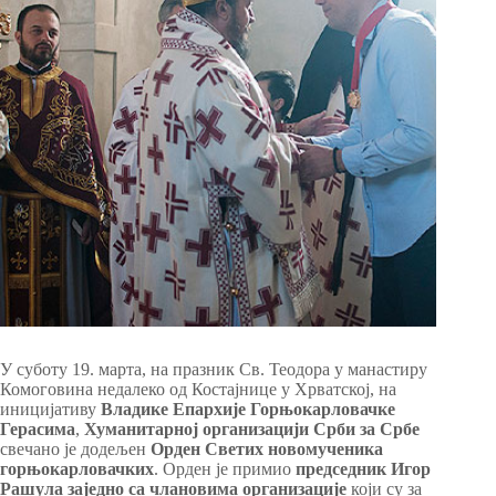
У суботу 19. марта, на празник Св. Теодора у манастиру
Комоговина недалеко од Костајнице у Хрватској, на
иницијативу
Владике Епархије Горњокарловачке
Герасима
,
Хуманитарној организацији Срби за Србе
свечано је додељен
Орден Светих новомученика
горњокарловачких
. Орден је примио
председник Игор
Рашула заједно са члановима организације
који су за