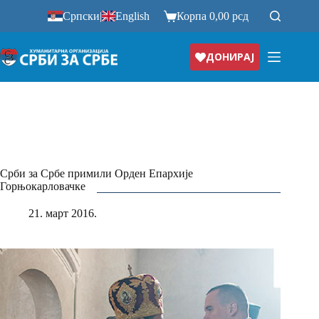
Прескочи
Српски
|
English
Корпа
0,00
рсд
на
ДОНИРАЈ
Срби за Србе примили Орден Епархије
Горњокарловачке
21. март 2016.