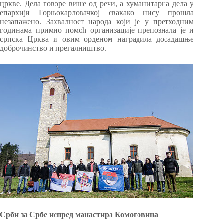
цркве. Дела говоре више од речи, а хуманитарна дела у
епархији Горњокарловачкој свакако нису прошла
незапажено. Захвалност народа који је у претходним
годинама примио помоћ организације препознала је и
српска Црква и овим орденом наградила досадашње
доброчинство и прегалништво.
Срби за Србе испред манастира Комоговина