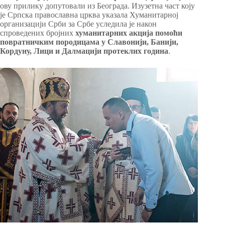
ову прилику допутовали из Београда. Изузетна част коју
је Српска православна црква указала Хуманитарној
организацији Срби за Србе уследила је након
спроведених бројних
хуманитарних акција помоћи
повратничким породицама у Славонији, Банији,
Кордуну, Лици и Далмацији протеклих година
.