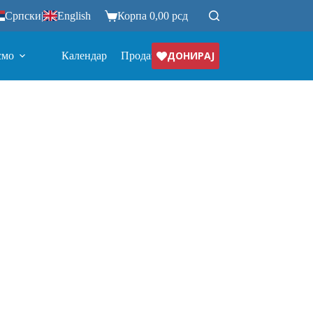
Српски
|
English
Корпа
0,00
рсд
ДОНИРАЈ
смо
Календар
Продавница