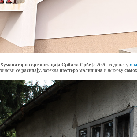
Хуманитарна организација Срби за Србе
је 2020. године, у
хла
зидови се
расипају
, затекла
шестеро
малишана
и њихову
само