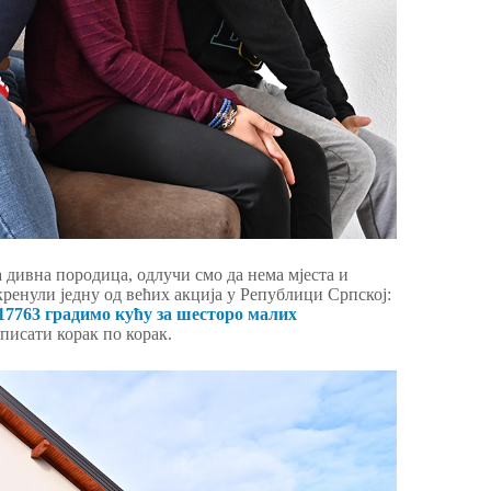
а дивна породица, одлучи смо да нема мјеста и
кренули једну од већих акција у Републици Српској:
763 градимо кућу за шесторо малих
 писати корак по корак.