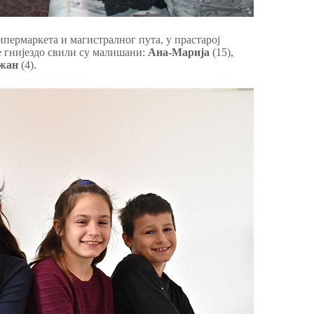
пермаркета и магистралног пута, у прастарој
је гнијездо свили су малишани:
Ана-Марија
(15),
жан
(4).