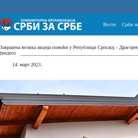
Прескочи
на
Вести
Срби з
Завршена велика акција помоћи у Републици Српској – Драгојев
(видео)
14. март 2023.