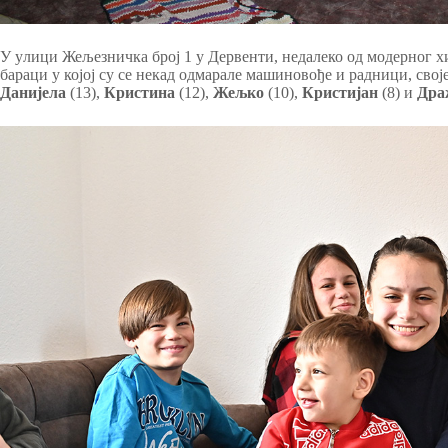
У yлици Жељезничка број 1 у Дервенти, недалеко од модерног хи
бараци у којој су се некад одмарале машиновође и радници, сво
Данијела
(13),
Кристина
(12),
Жељко
(10),
Кристијан
(8) и
Дра