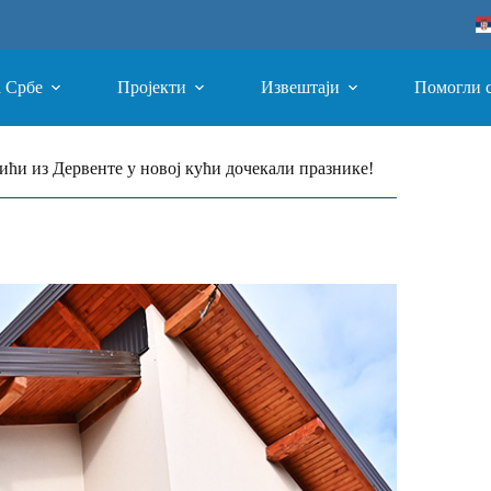
а Србе
Пројекти
Извештаји
Помогли 
ићи из Дервенте у новој кући дочекали празнике!