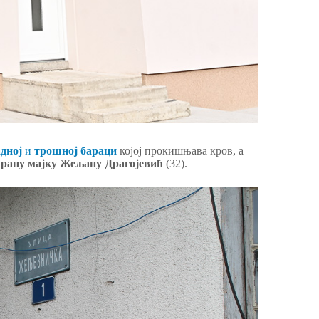
дној
и
трошној
бараци
којој прокишњава кров, а
храну мајку Жељану Драгојевић
(32).