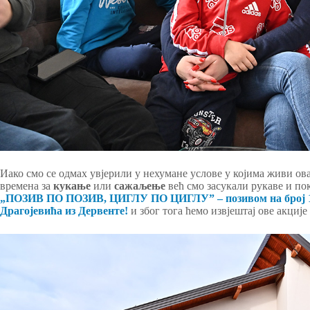
Иако смо се одмах увјерили у нехумане услове у којима живи ов
времена за
кукање
или
сажаљење
већ смо засукали рукаве и по
„ПОЗИВ ПО ПОЗИВ, ЦИГЛУ ПО ЦИГЛУˮ – позивом на број 17
Драгојевића из Дервенте!
и због тога ћемо извјештај ове акције