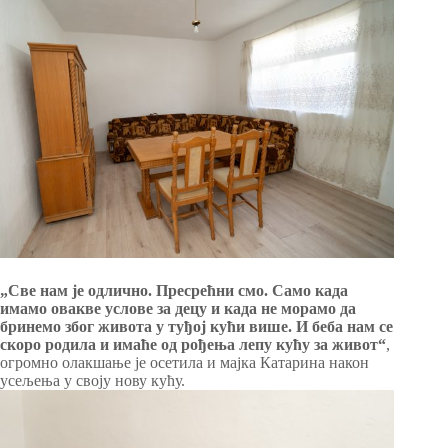
„Све нам је одлично. Пресрећни смо. Само када
имамо овакве услове за децу и када не морамо да
бринемо због живота у туђој кући више. И беба нам се
скоро родила и имаће од рођења лепу кућу за живот“
,
огромно олакшање је осетила и мајка Катарина након
усељења у своју нову кућу.