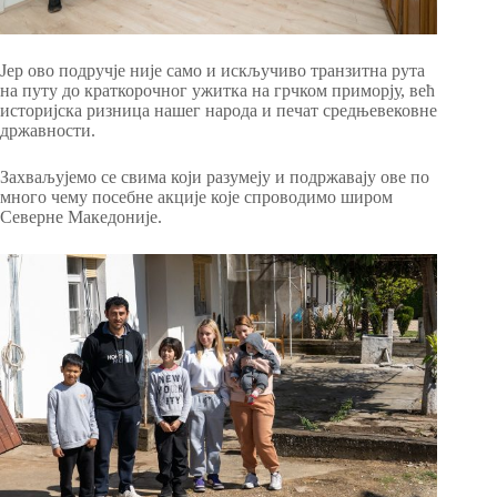
Јер ово подручје није само и искључиво транзитна рута
на путу до краткорочног ужитка на грчком приморју, већ
историјска ризница нашег народа и печат средњевековне
државности.
Захваљујемо се свима који разумеју и подржавају ове по
много чему посебне акције које спроводимо широм
Северне Македоније.