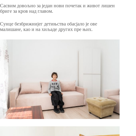
Сасвим довољно за један нови почетак и живот лишен
бриге за кров над главом.
Сунце безбрижнијег детињства обасјало је ове
малишане, као и на хиљаде других пре њих.