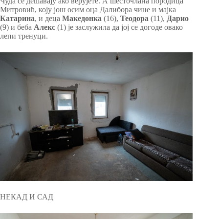
Чуда се дешавају ако верујете. А шесточлана породица
Митровић, коју још осим оца Далибора чине и мајка
Катарина
, и деца
Македонка
(16),
Теодора
(11),
Дарио
(9) и беба
Алекс
(1) је заслужила да јој се догоде овако
лепи тренуци.
НЕКАД И САД