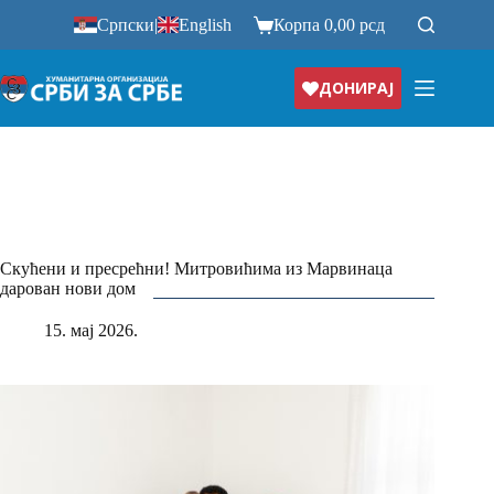
Прескочи
Српски
|
English
Корпа
0,00
рсд
на
ДОНИРАЈ
Скућени и пресрећни! Митровићима из Марвинаца
дарован нови дом
15. мај 2026.