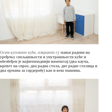
Осим куповине куће, извршени су
мањи радови на
уређењу спољашњости и унутрашњости куће и
обезбеђен је најнеопходнији намештај (два кауча,
кревет на спрат, два радна стола, две радне столица и
два ормана за гардеробу) као и веш машина.