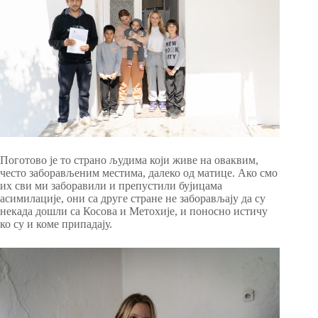
Поготово је то страно људима који живе на оваквим,
често заборављеним местима, далеко од матице. Ако смо
их сви ми заборавили и препустили бујицама
асимилације, они са друге стране не заборављају да су
некада дошли са Косова и Метохије, и поносно истичу
ко су и коме припадају.