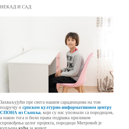
НЕКАД И САД
Захваљујући пре свега нашим сарадницима на том
подручју и
српском културно-информативном центру
СПОНА из Скопља
, који су нас упознали са породицом,
а након тога и били права подршка приликом
спровођења целог пројекта, породици Митровић је
купљена
кућа
за живот.