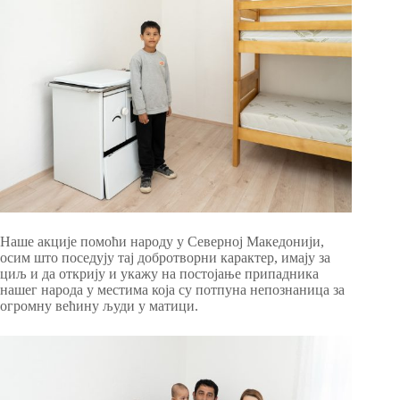
Наше акције помоћи народу у Северној Македонији,
осим што поседују тај добротворни карактер, имају за
циљ и да открију и укажу на постојање припадника
нашег народа у местима која су потпуна непознаница за
огромну већину људи у матици.