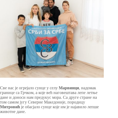
Све нас је огрејало сунце у селу
Марвинци
, надомак
границе са Грчком, а које већ наговештава лепе летње
дане и доноси нам предукус мора. Са друге стране на
том самом југу Северне Македоније, породицу
Митровић
је обасјало сунце које им је најавило лепше
животне дане.