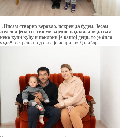
„Нисам стварно веровао, искрен да будем. Јесам
желео и јесмо се сви ми заједно надали, али да вам
неко купи кућу и поклони је вашој деци, то је било
чудо“
, искрено и од срца је испричао Далибор.