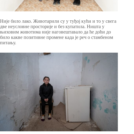
Није било лако. Животарили су у туђој кући и то у свега
две неусловне просторије и без купатила. Ништа у
њиховим животима није наговештавало да ће доћи до
било какве позитивне промене када је реч о стамбеном
питању.