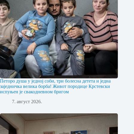
Петоро душа у једној соби, три болесна детета и једна
заједничка велика борба! Живот породице Крстевски
испуњен је свакодневном бригом
7. август 2026.