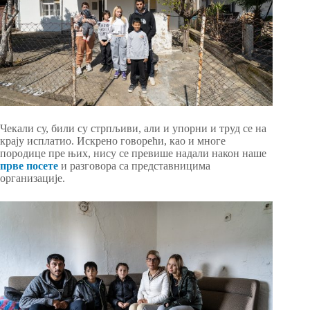
Чекали су, били су стрпљиви, али и упорни и труд се на
крају исплатио. Искрено говорећи, као и многе
породице пре њих, нису се превише надали након наше
прве посете
и разговора са представницима
организације.