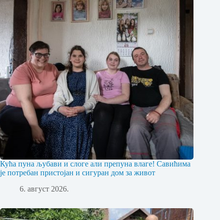
Кућа пуна љубави и слоге али препуна влаге! Савићима
је потребан пристојан и сигуран дом за живот
6. август 2026.