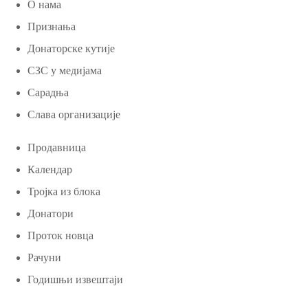
О нама
Признања
Донаторске кутије
СЗС у медијама
Сарадња
Слава организације
Продавница
Календар
Тројка из блока
Донатори
Проток новца
Рачуни
Годишњи извештаји