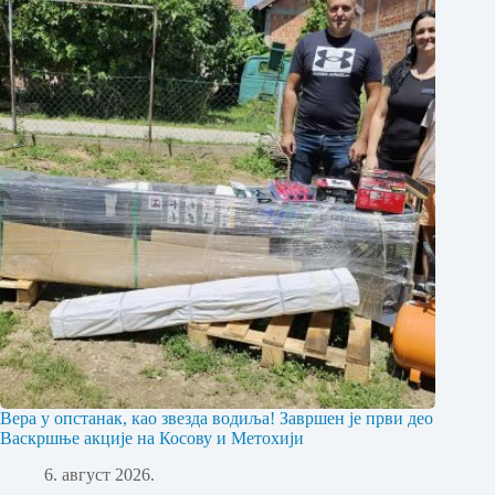
Вера у опстанак, као звезда водиља! Завршен је први део
Васкршње акције на Косову и Метохији
6. август 2026.