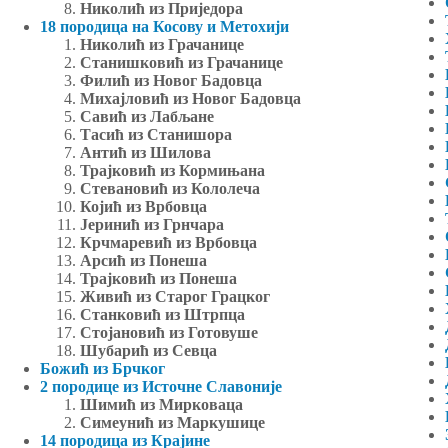
Николић из Приједора
18 породица на Косову и Метохији
Николић из Грачанице
Станишковић из Грачанице
Филић из Новог Бадовца
Михајловић из Новог Бадовца
Савић из Лабљане
Тасић из Станишора
Антић из Шилова
Трајковић из Кормињана
Стевановић из Кололеча
Којић из Врбовца
Јеринић из Грнчара
Крчмаревић из Врбовца
Арсић из Понеша
Трајковић из Понеша
Живић из Старог Грацког
Станковић из Штрпца
Стојановић из Готовуше
Шубарић из Севца
Божић из Брчког
2 породице из Источне Славоније
Шимић из Мирковаца
Симеунић из Маркушице
14 породица из Крајине