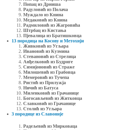
Попац из Дрниша
Радуловић из Полача
Муждало из Книна
Медаковић из Книна
Радмиловић из Жагровића
Штрбац из Кистања
Пјевалица из Братишковца
13 породица на Косову и Метохији
Живковић из Угљара
Ивановић из Кузмина
Стевановић из Стрелица
Анђелковић из Будриге
Симијоновић из Страже
Милошевић из Грабовца
Мемеровић из Тучепа
Ристић из Прилужја
Ничић из Батуса
Миленковић из Грачанице
Богосављевић из Житковца
Славковић из Грачанице
Столић из Угљара
3 породицe из Славоније
Радељевић из Мирковаца