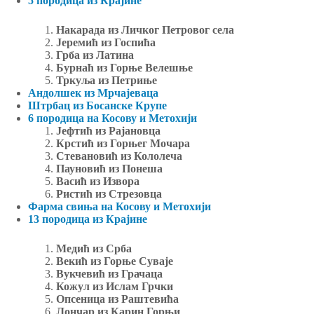
5 породица из Крајине
Накарада из Личког Петровог села
Јеремић из Госпића
Грба из Латина
Бурнаћ из Горње Велешње
Тркуља из Петриње
Андолшек из Мрчајеваца
Штрбац из Босанске Крупе
6 породица на Косову и Метохији
Јефтић из Рајановца
Крстић из Горњег Мочара
Стевановић из Кололеча
Пауновић из Понеша
Васић из Извора
Ристић из Стрезовца
Фарма свиња на Косову и Метохији
13 породица из Крајине
Медић из Срба
Векић из Горње Суваје
Вукчевић из Грачаца
Кожул из Ислам Грчки
Опсеница из Раштевића
Лончар из Карин Горњи