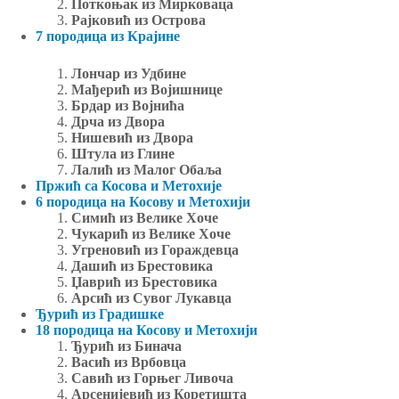
Поткоњак из Мирковаца
Рајковић из Острова
7 породица из Крајине
Лончар из Удбине
Мађерић из Војишнице
Брдар из Војнића
Дрча из Двора
Нишевић
из Двора
Штула из Глине
Лалић из Малог Обаља
Пржић са Косова и Метохије
6 породица на Косову и Метохији
Симић из Велике Хоче
Чукарић из Велике Хоче
Угреновић из Гораждевца
Дашић из Брестовика
Џаврић из Брестовика
Арсић из Сувог Лукавца
Ђурић из Градишке
18 породица на Косову и Метохији
Ђурић из Бинача
Васић из Врбовца
Савић из Горњег Ливоча
Арсенијевић из Коретишта