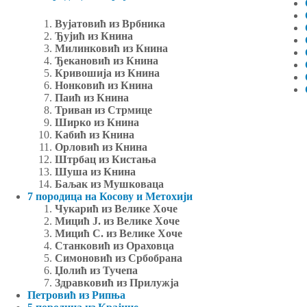
Вујатовић из Врбника
Ђујић из Книна
Милинковић из Книна
Ђекановић из Книна
Кривошија из Книна
Нонковић из Книна
Паић из Книна
Триван из Стрмице
Ширко из Книна
Кабић из Книна
Орловић из Книна
Штрбац из Кистања
Шуша из Книна
Баљак из Мушковаца
7 породица на Косову и Метохији
Чукарић из Велике Хоче
Мицић Ј. из Велике Хоче
Мицић С. из Велике Хоче
Станковић из Ораховца
Симоновић из Србобрана
Џолић из Тучепа
Здравковић из Прилужја
Петровић из Рипња