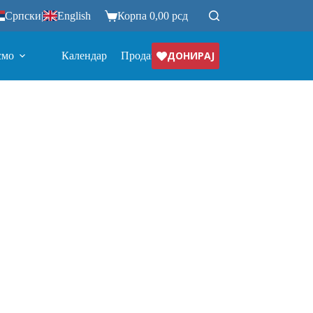
Српски
|
English
Корпа
0,00
рсд
ДОНИРАЈ
смо
Календар
Продавница