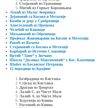
Стојковић из Грачанице
Митић из Горњег Кормињана
Лукић из Малог Зворника
Дејановић са Косова и Метохије
Комби за децу у Сребреници
Апостоловић из Прешева
Челебић из Кикинде
Миљановић из Обреновца
Пројекат Живинарник на Косову и Метохији
Ракић из Ваљева
Стојановић са Косова и Метохије
Барбарић из Источне Славоније
Вртић “Лане“ у Звечану
Школа “Десанка Максимовић“ у Кос. Каменици
Шобот из Босанског Петровца
12 породица из Крајине
Безбрадица из Кистања
Стјеља из Кистања
Драгаш из Ђеврске
Лалић С. из Чисте Мале
Лалић А. из Чисте Мале
Ћурувија из Книна
Растовић из Книна