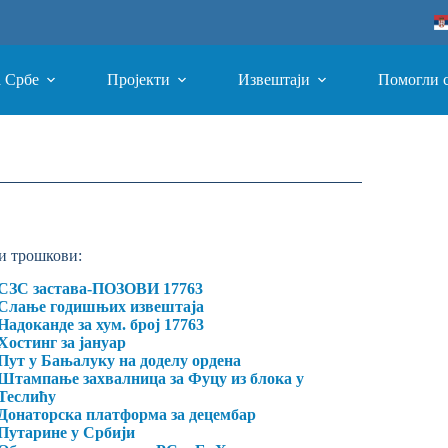
а Србе
Пројекти
Извештаји
Помогли 
и трошкови:
СЗС застава-ПОЗОВИ 17763
Слање годишњих извештаја
Надоканде за хум. број 17763
Хостинг за јануар
Пут у Бањалуку на доделу ордена
Штампање захвалница за Фуцу из блока у
Теслићу
Донаторска платформа за децембар
Путарине у Србији