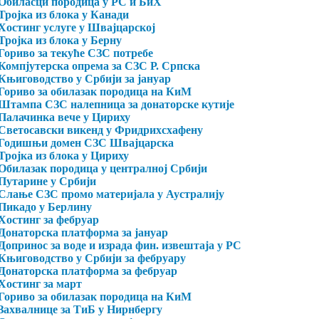
Обиласци породица у РС и БиХ
Тројка из блока у Канади
Хостинг услуге у Швајцарској
Тројка из блока у Берну
Гориво за текуће СЗС потребе
Компјутерска опрема за СЗС Р. Српска
Књиговодство у Србији за јануар
Гориво за обилазак породица на КиМ
Штампа СЗС налепница за донаторске кутије
Палачинка вече у Цириху
Светосавски викенд у Фридрихсхафену
Годишњи домен СЗС Швајцарска
Тројка из блока у Цириху
Обилазак породица у централној Србији
Путарине у Србији
Слање СЗС промо материјала у Аустралију
Пикадо у Берлину
Хостинг за фебруар
Донаторска платформа за јануар
Допринос за воде и израда фин. извештаја у РС
Књиговодство у Србији за фебруару
Донаторска платформа за фебруар
Хостинг за март
Гориво за обилазак породица на КиМ
Захвалнице за ТиБ у Нирнбергу