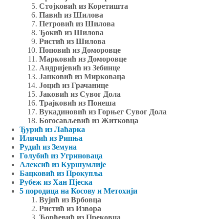
Стојковић из Коретишта
Павић из Шилова
Петровић из Шилова
Ђокић из Шилова
Ристић из Шилова
Поповић из Доморовце
Марковић из Доморовце
Андријевић из Зебинце
Јанковић из Мирковаца
Јоцић из Грачанице
Јаковић из Сувог Дола
Трајковић из Понеша
Вукадиновић из Горњег Сувог Дола
Богосављевић из Житковца
Ђурић из Лаћарка
Иличић из Рипња
Рудић из Земуна
Голубић из Угриноваца
Алексић из Куршумлије
Бацковић из Прокупља
Рубеж из Хан Пјеска
5 породица на Косову и Метохији
Вујић из Врбовца
Ристић из Извора
Ђорђевић из Прековца