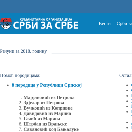
Прескочи
на
Вести
Срби з
Рачуни за 2018. годину
Помоћ породицама:
Остал
8 породица у Републици Српској
Марјановић из Петрова
Здјелар из Петрова
Вучковић из Копривне
Давидовић из Марина
Гачић из Марина
Штрбац из Врањске
Савановић код Бањалуке