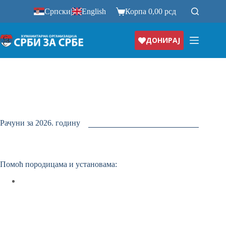
Прескочи
Српски
|
English
Корпа
0,00
рсд
на
ДОНИРАЈ
Рачуни за 2026. годину
Помоћ породицама и установама: