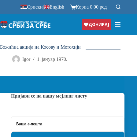
Прескочи
Српски
|
English
Корпа
0,00
рсд
на
ДОНИРАЈ
Божићна акција на Косову и Метохији
Igor
1. јануар 1970.
Пријави се на нашу мејлинг листу