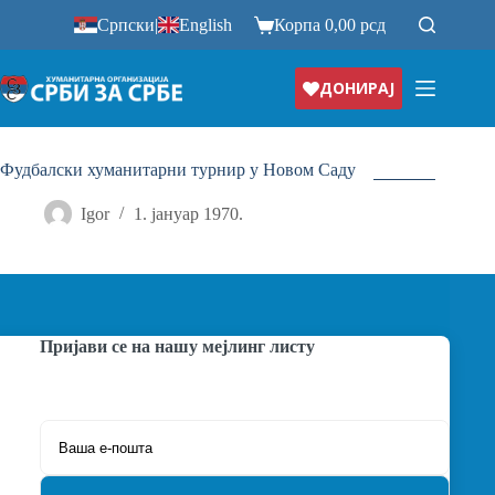
Прескочи
Српски
|
English
Корпа
0,00
рсд
на
ДОНИРАЈ
Фудбалски хуманитарни турнир у Новом Саду
Igor
1. јануар 1970.
Пријави се на нашу мејлинг листу