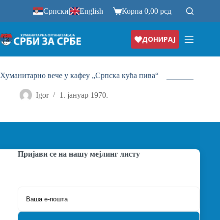
Прескочи
Српски
|
English
Корпа
0,00
рсд
на
ДОНИРАЈ
Хуманитарно вече у кафеу „Српска кућа пива“
Igor
1. јануар 1970.
Пријави се на нашу мејлинг листу