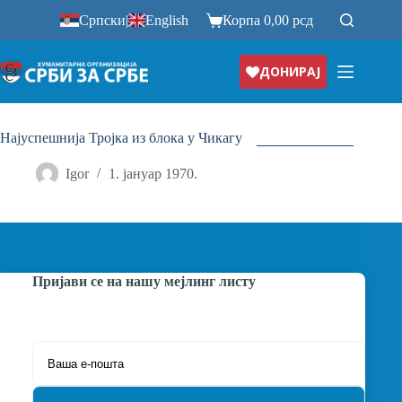
Прескочи
Српски
|
English
Корпа
0,00
рсд
на
ДОНИРАЈ
Најуспешнија Тројка из блока у Чикагу
Igor
1. јануар 1970.
Пријави се на нашу мејлинг листу