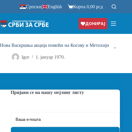
Прескочи
Српски
|
English
Корпа
0,00
рсд
на
ДОНИРАЈ
Нова Васкршња акција помоћи на Косову и Метохији
Igor
1. јануар 1970.
Пријави се на нашу мејлинг листу