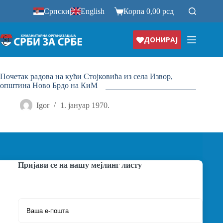
Прескочи
Српски
|
English
Корпа
0,00
рсд
на
ДОНИРАЈ
Почетак радова на кући Стојковића из села Извор,
општина Ново Брдо на КиМ
Igor
1. јануар 1970.
Пријави се на нашу мејлинг листу