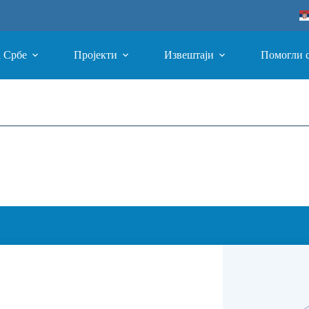
а Србе
Пројекти
Извештаји
Помогли 