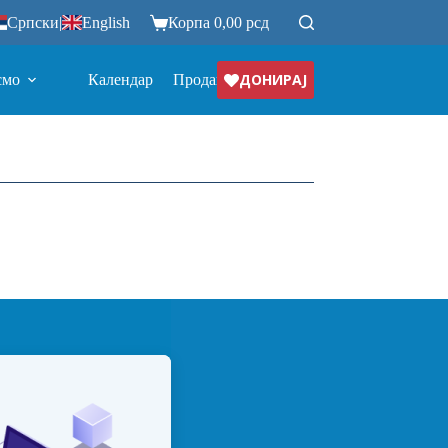
Српски
|
English
Корпа
0,00
рсд
ДОНИРАЈ
смо
Календар
Продавница