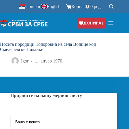
Прескочи
Српски
|
English
Корпа
0,00
рсд
на
ДОНИРАЈ
Посета породици Тодоровић из села Водице код
Смедеревске Паланке
Igor
1. јануар 1970.
Пријави се на нашу мејлинг листу