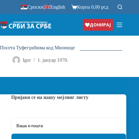
Прескочи
Српски
|
English
Корпа
0,00
рсд
на
ДОНИРАЈ
Посета Туфегџићима код Мионице
Igor
1. јануар 1970.
Пријави се на нашу мејлинг листу