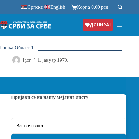
Прескочи
Српски
|
English
Корпа
0,00
рсд
на
ДОНИРАЈ
Рашка Област 1
Igor
1. јануар 1970.
Пријави се на нашу мејлинг листу