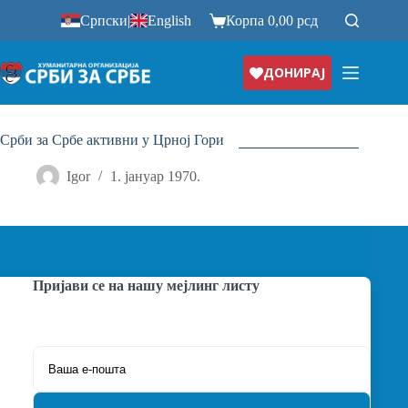
Прескочи
Српски
|
English
Корпа
0,00
рсд
на
ДОНИРАЈ
Срби за Србе активни у Црној Гори
Igor
1. јануар 1970.
Пријави се на нашу мејлинг листу