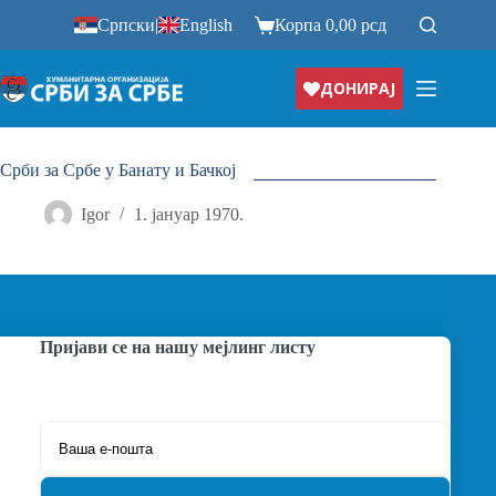
Прескочи
Српски
|
English
Корпа
0,00
рсд
на
ДОНИРАЈ
Срби за Србе у Банату и Бачкој
Igor
1. јануар 1970.
Пријави се на нашу мејлинг листу