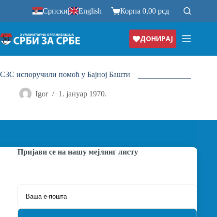
Прескочи
Српски
|
English
Корпа
0,00
рсд
на
ДОНИРАЈ
СЗС испоручили помоћ у Бајној Башти
Igor
1. јануар 1970.
Пријави се на нашу мејлинг листу