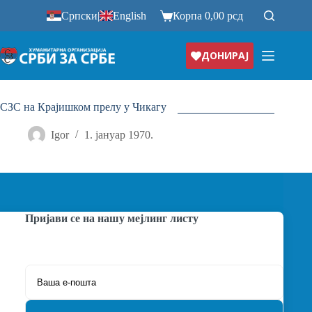
Прескочи
Српски
|
English
Корпа
0,00
рсд
на
ДОНИРАЈ
СЗС на Крајишком прелу у Чикагу
Igor
1. јануар 1970.
Пријави се на нашу мејлинг листу