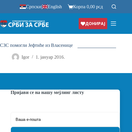
Прескочи
Српски
|
English
Корпа
0,00
рсд
на
ДОНИРАЈ
СЗС помогли Јефтиће из Власенице
Igor
1. јануар 2016.
Пријави се на нашу мејлинг листу