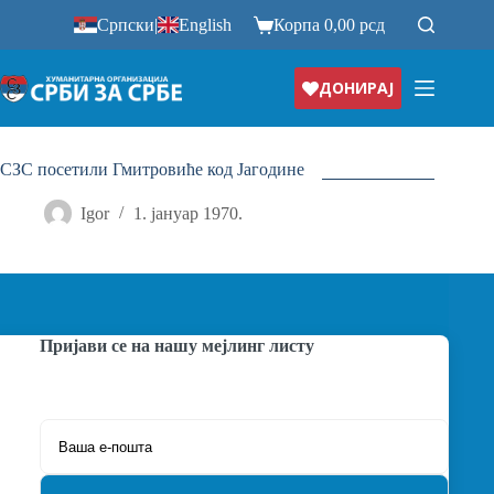
Прескочи
Српски
|
English
Корпа
0,00
рсд
на
ДОНИРАЈ
СЗС посетили Гмитровиће код Јагодине
Igor
1. јануар 1970.
Пријави се на нашу мејлинг листу