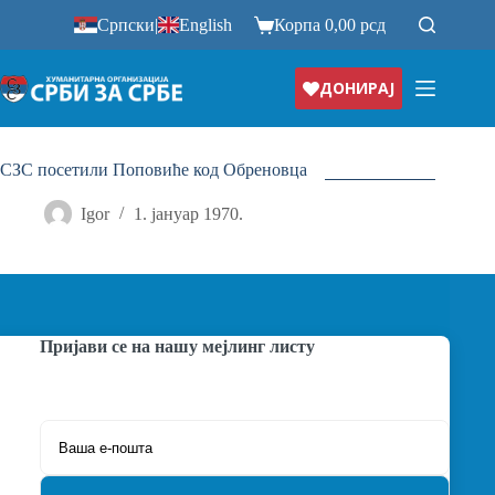
Прескочи
Српски
|
English
Корпа
0,00
рсд
на
ДОНИРАЈ
СЗС посетили Поповиће код Обреновца
Igor
1. јануар 1970.
Пријави се на нашу мејлинг листу