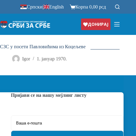
Прескочи
Српски
|
English
Корпа
0,00
рсд
на
ДОНИРАЈ
СЗС у посети Павловићима из Коцељеве
Igor
1. јануар 1970.
Пријави се на нашу мејлинг листу