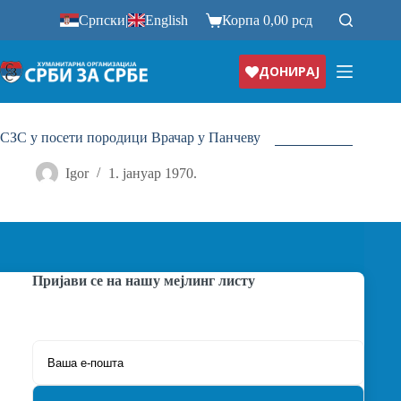
Прескочи
Српски
|
English
Корпа
0,00
рсд
на
ДОНИРАЈ
СЗС у посети породици Врачар у Панчеву
Igor
1. јануар 1970.
Пријави се на нашу мејлинг листу