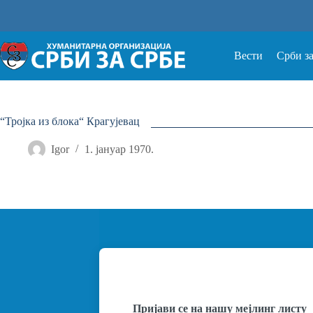
Прескочи
на
Вести
Срби з
“Тројка из блока“ Крагујевац
Igor
1. јануар 1970.
Пријави се на нашу мејлинг листу