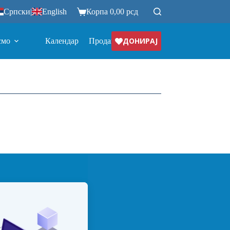
Српски
|
English
Корпа
0,00
рсд
ДОНИРАЈ
смо
Календар
Продавница