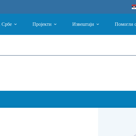
а Србе
Пројекти
Извештаји
Помогли 