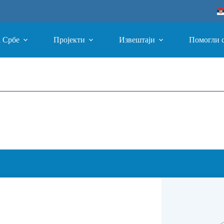
а Србе
Пројекти
Извештаји
Помогли 