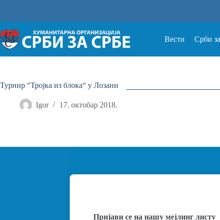
Прескочи
на
Вести
Срби з
Турнир “Тројка из блока“ у Лозани
Igor
17. октобар 2018.
Пријави се на нашу мејлинг листу