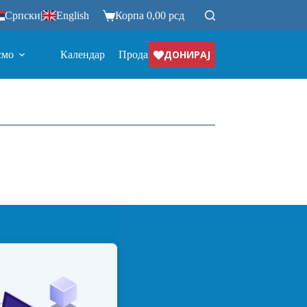
Српски
|
English
Корпа
0,00
рсд
ДОНИРАЈ
смо
Календар
Продавница