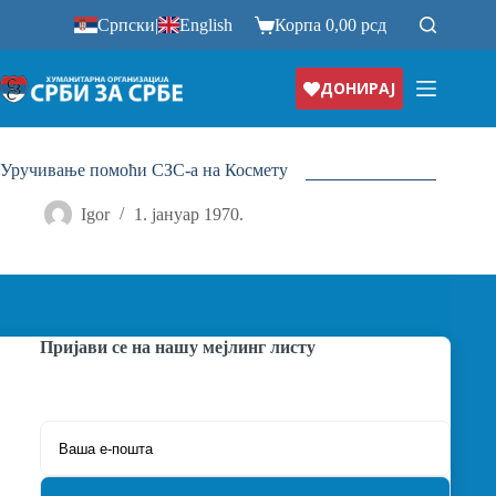
Прескочи
Српски
|
English
Корпа
0,00
рсд
на
ДОНИРАЈ
Уручивање помоћи СЗС-а на Космету
Igor
1. јануар 1970.
Пријави се на нашу мејлинг листу