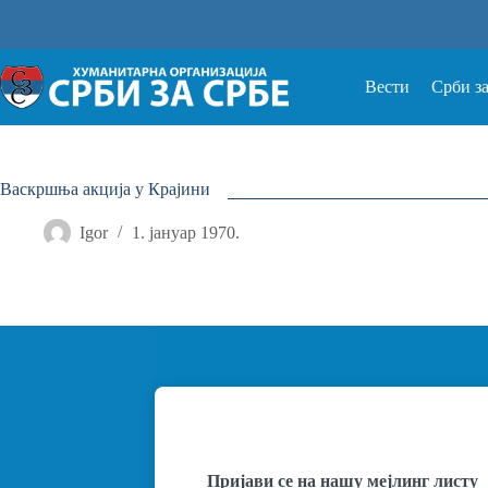
Прескочи
на
Вести
Срби з
Васкршња акција у Крајини
Igor
1. јануар 1970.
Пријави се на нашу мејлинг листу