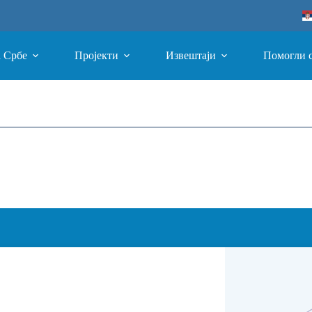
а Србе
Пројекти
Извештаји
Помогли 