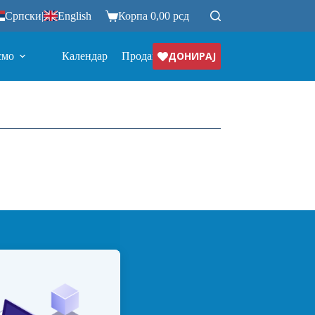
Српски
|
English
Корпа
0,00
рсд
ДОНИРАЈ
смо
Календар
Продавница