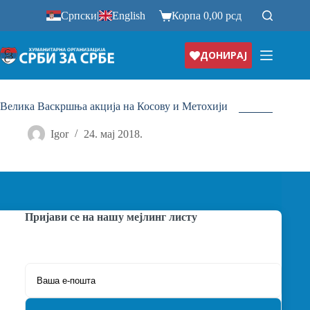
Прескочи
Српски
|
English
Корпа
0,00
рсд
на
ДОНИРАЈ
Велика Васкршња акција на Косову и Метохији
Igor
24. мај 2018.
Пријави се на нашу мејлинг листу