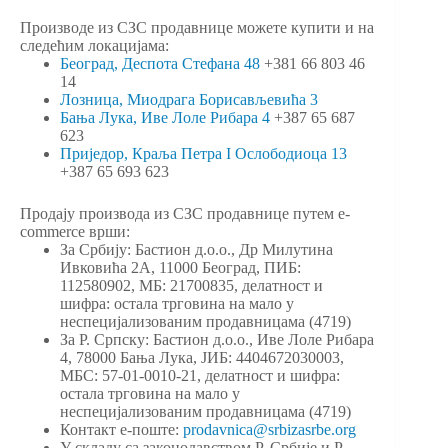
Производе из СЗС продавнице можете купити и на
следећим локацијама:
Београд, Деспота Стефана 48
+381 66 803 46
14
Лозница, Миодрага Борисављевића 3
Бања Лука, Иве Лоле Рибара 4
+387 65 687
623
Приједор, Краља Петра I Ослободиоца 13
+387 65 693 623
Продају производа из СЗС продавнице путем e-
commerce врши:
За Србију: Бастион д.о.о., Др Милутина
Ивковића 2А, 11000 Београд, ПИБ:
112580902, МБ: 21700835, делатност и
шифра: остала трговина на мало у
неспецијализованим продавницама (4719)
За Р. Српску: Бастион д.о.о., Иве Лоле Рибара
4, 78000 Бања Лука, ЈИБ: 4404672030003,
МБС: 57-01-0010-21, делатност и шифра:
остала трговина на мало у
неспецијализованим продавницама (4719)
Контакт е-поште:
prodavnica@srbizasrbe.org
У складу са законодавством Р. Србије и Р.