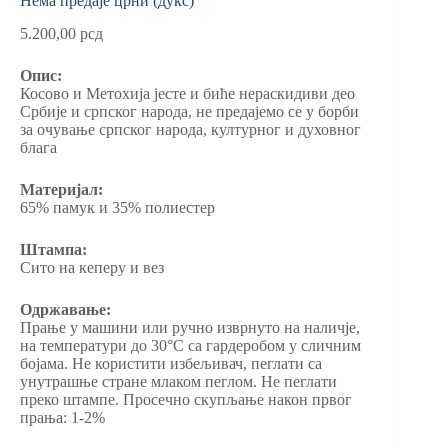
Нема предаје црни (дукс)
5.200,00
рсд
Опис:
Косово и Метохија јесте и биће нераскидиви део
Србије и српског народа, не предајемо се у борби
за очување српског народа, културног и духовног
блага
Материјал:
65% памук и 35% полиестер
Штампа:
Сито на кеперу и вез
Одржавање:
Прање у машини или ручно изврнуто на наличје,
на температури до 30°C са гардеробом у сличним
бојама. Не користити избељивач, пеглати са
унутрашње стране млаком пеглом. Не пеглати
преко штампе. Просечно скупљање након првог
прања: 1-2%