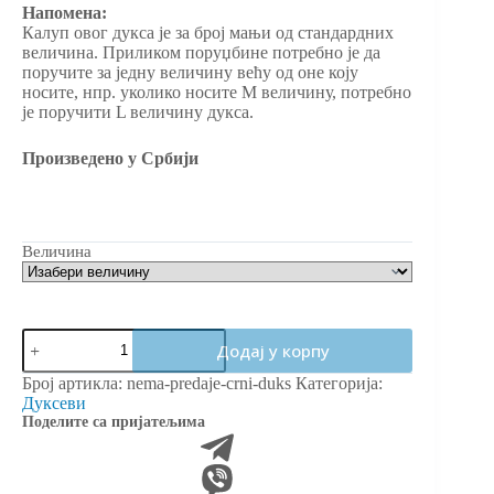
Напомена:
Калуп овог дукса је за број мањи од стандардних
величина. Приликом поруџбине потребно је да
поручите за једну величину већу од оне коју
носите, нпр. уколико носите М величину, потребно
је поручити L величину дукса.
Произведено у Србији
Величина
Додај у корпу
Број артикла:
nema-predaje-crni-duks
Категорија:
Дуксеви
Поделите са пријатељима