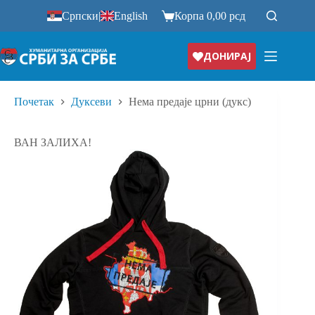
Српски
|
English
Корпа
0,00
рсд
ДОНИРАЈ
Почетак
Дуксеви
Нема предаје црни (дукс)
ВАН ЗАЛИХА!