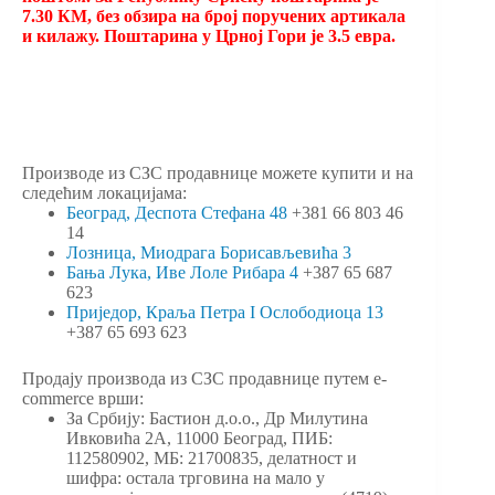
7.30 КМ, без обзира на број поручених артикала
и килажу. Поштарина у Црној Гори је 3.5 евра.
Производе из СЗС продавнице можете купити и на
следећим локацијама:
Београд, Деспота Стефана 48
+381 66 803 46
14
Лозница, Миодрага Борисављевића 3
Бања Лука, Иве Лоле Рибара 4
+387 65 687
623
Приједор, Краља Петра I Ослободиоца 13
+387 65 693 623
Продају производа из СЗС продавнице путем e-
commerce врши:
За Србију: Бастион д.о.о., Др Милутина
Ивковића 2А, 11000 Београд, ПИБ:
112580902, МБ: 21700835, делатност и
шифра: остала трговина на мало у