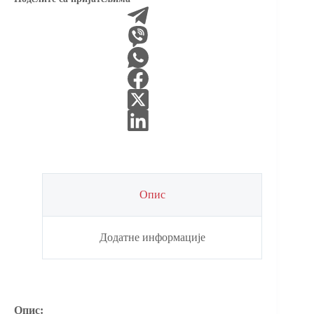
писана)
количина
Опис
Додатне информације
Опис: