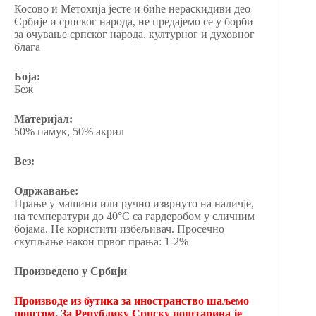
Косово и Метохија јесте и биће нераскидиви део
Србије и српског народа, не предајемо се у борби
за очување српског народа, културног и духовног
блага
Боја:
Беж
Материјал:
50% памук, 50% акрил
Вез:
Одржавање:
Прање у машини или ручно изврнуто на наличје,
на температури до 40°C са гардеробом у сличним
бојама. Не користити избељивач. Просечно
скупљање након првог прања: 1-2%
Произведено у Србији
Производе из бутика за иностранство шаљемо
поштом. За Републику Српску поштарина је