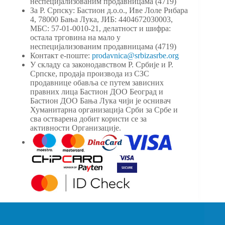
неспецијализованим продавницама (4719)
За Р. Српску: Бастион д.о.о., Иве Лоле Рибара
4, 78000 Бања Лука, ЈИБ: 4404672030003,
МБС: 57-01-0010-21, делатност и шифра:
остала трговина на мало у
неспецијализованим продавницама (4719)
Контакт е-поште:
prodavnica@srbizasrbe.org
У складу са законодавством Р. Србије и Р.
Српске, продаја производа из СЗС
продавнице обавља се путем зависних
правних лица Бастион ДОО Београд и
Бастион ДОО Бања Лука чији је оснивач
Хуманитарна организација Срби за Србе и
сва остварена добит користи се за
активности Организације.