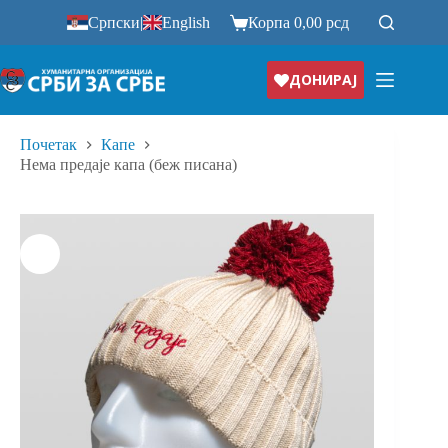
Прескочи
Српски
|
English
Корпа
0,00
рсд
на
ДОНИРАЈ
Почетак
Капе
Нема предаје капа (беж писана)