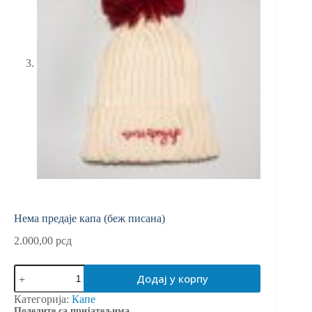
Нема предаје капа (беж писана)
2.000,00
рсд
Нема
Додај у корпу
предаје
капа
Категорија:
Капе
(беж
Поделите са пријатељима