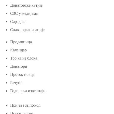
Донаторске кутије
СЗС у медијама
Сарадња
Слава организације
Продавница
Календар
Тројка из блока
Донатори
Проток новца
Рачуни
Годишњи извештаји
Пријава за помоћ
Помогли смо