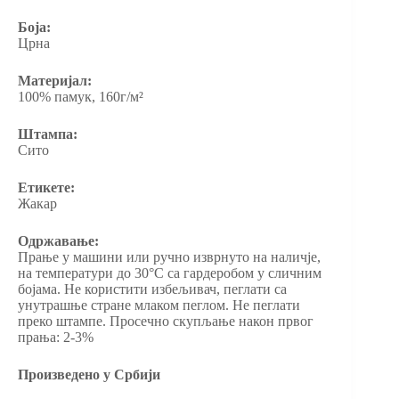
Боја:
Црна
Материјал:
100% памук, 160г/м²
Штампа:
Сито
Етикете:
Жакар
Одржавање:
Прање у машини или ручно изврнуто на наличје,
на температури до 30°C са гардеробом у сличним
бојама. Не користити избељивач, пеглати са
унутрашње стране млаком пеглом. Не пеглати
преко штампе. Просечно скупљање након првог
прања: 2-3%
Произведено у Србији