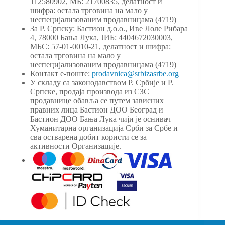
112580902, МБ: 21700835, делатност и
шифра: остала трговина на мало у
неспецијализованим продавницама (4719)
За Р. Српску: Бастион д.о.о., Иве Лоле Рибара
4, 78000 Бања Лука, ЈИБ: 4404672030003,
МБС: 57-01-0010-21, делатност и шифра:
остала трговина на мало у
неспецијализованим продавницама (4719)
Контакт е-поште:
prodavnica@srbizasrbe.org
У складу са законодавством Р. Србије и Р.
Српске, продаја производа из СЗС
продавнице обавља се путем зависних
правних лица Бастион ДОО Београд и
Бастион ДОО Бања Лука чији је оснивач
Хуманитарна организација Срби за Србе и
сва остварена добит користи се за
активности Организације.