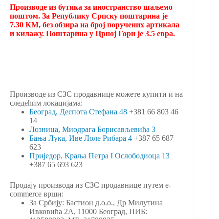
Производе из бутика за иностранство шаљемо
поштом. За Републику Српску поштарина је
7.30 КМ, без обзира на број поручених артикала
и килажу. Поштарина у Црној Гори је 3.5 евра.
Производе из СЗС продавнице можете купити и на
следећим локацијама:
Београд, Деспота Стефана 48
+381 66 803 46
14
Лозница, Миодрага Борисављевића 3
Бања Лука, Иве Лоле Рибара 4
+387 65 687
623
Приједор, Краља Петра I Ослободиоца 13
+387 65 693 623
Продају производа из СЗС продавнице путем e-
commerce врши:
За Србију: Бастион д.о.о., Др Милутина
Ивковића 2А, 11000 Београд, ПИБ: