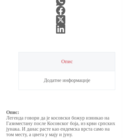
Опис
Додатне информације
Опис:
Легенда говори да је косовски божур изникао на
Газиместану после Косовског боја, из крви српских
јунака. И данас расте као ендемска врста само на
том месту, а цвета у мају и јуну.