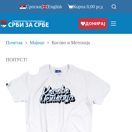
Прескочи
Српски
|
English
Корпа
0,00
рсд
на
ДОНИРАЈ
Почетак
Мајице
Косово и Метохија
ПОПУСТ!