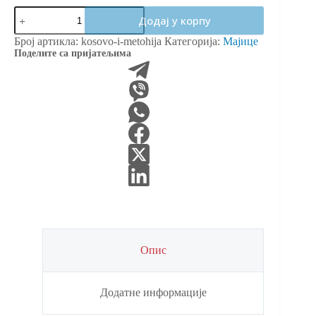
Косово
Додај у корпу
и
Метохија
Број артикла:
kosovo-i-metohija
Категорија:
Мајице
количина
Поделите са пријатељима
Опис
Додатне информације