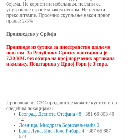
бојама. Не користити избељивач, пеглати са
унутрашње стране млаком пеглом. Не пеглати
преко штампе. Просечно скупљање након првог
прања: 2-3%
Произведено у Србији
Производе из бутика за иностранство шаљемо
поштом. За Републику Српску поштарина је
7.30 КМ, без обзира на број поручених артикала
и килажу. Поштарина у Црној Гори је 3 евра.
Производе из СЗС продавнице можете купити и на
следећим локацијама:
Београд, Деспота Стефана 48
+381 66 803 46
14
Лозница, Миодрага Борисављевића 3
Бања Лука, Иве Лоле Рибара 4
+387 65 687
623