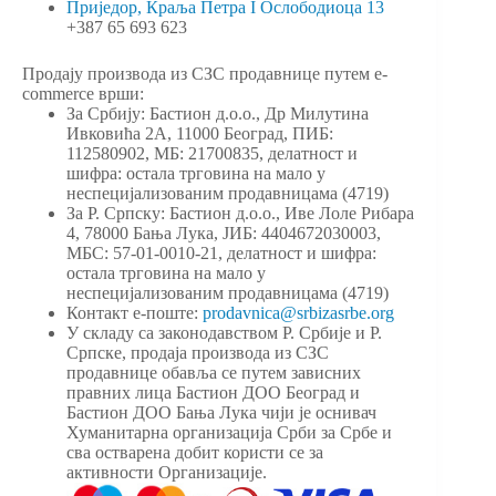
Приједор, Краља Петра I Ослободиоца 13
+387 65 693 623
Продају производа из СЗС продавнице путем e-
commerce врши:
За Србију: Бастион д.о.о., Др Милутина
Ивковића 2А, 11000 Београд, ПИБ:
112580902, МБ: 21700835, делатност и
шифра: остала трговина на мало у
неспецијализованим продавницама (4719)
За Р. Српску: Бастион д.о.о., Иве Лоле Рибара
4, 78000 Бања Лука, ЈИБ: 4404672030003,
МБС: 57-01-0010-21, делатност и шифра:
остала трговина на мало у
неспецијализованим продавницама (4719)
Контакт е-поште:
prodavnica@srbizasrbe.org
У складу са законодавством Р. Србије и Р.
Српске, продаја производа из СЗС
продавнице обавља се путем зависних
правних лица Бастион ДОО Београд и
Бастион ДОО Бања Лука чији је оснивач
Хуманитарна организација Срби за Србе и
сва остварена добит користи се за
активности Организације.