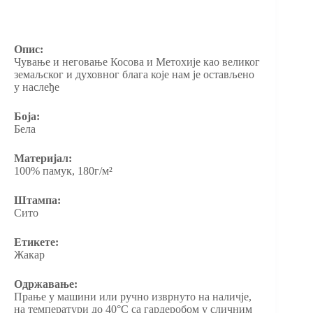
Опис:
Чување и неговање Косова и Метохије као великог
земаљског и духовног блага које нам је остављено
у наслеђе
Боја:
Бела
Материјал:
100% памук, 180г/м²
Штампа:
Сито
Етикете:
Жакар
Одржавање:
Прање у машини или ручно изврнуто на наличје,
на температури до 40°C са гардеробом у сличним