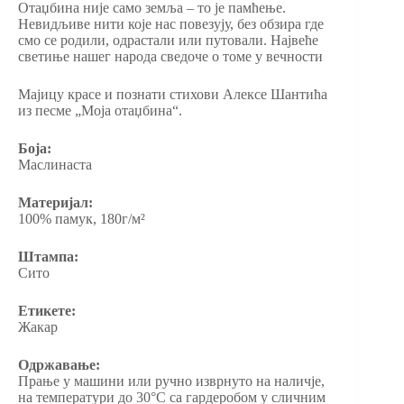
Отаџбина није само земља – то је памћење.
Невидљиве нити које нас повезују, без обзира где
смо се родили, одрастали или путовали. Највеће
светиње нашег народа сведоче о томе у вечности
Мајицу красе и познати стихови Алексе Шантића
из песме „Моја отаџбина“.
Боја:
Маслинаста
Материјал:
100% памук, 180г/м²
Штампа:
Сито
Етикете:
Жакар
Одржавање:
Прање у машини или ручно изврнуто на наличје,
на температури до 30°C са гардеробом у сличним