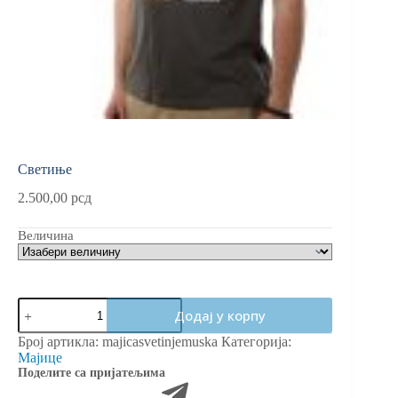
Светиње
2.500,00
рсд
Величина
Светиње
Додај у корпу
количина
Број артикла:
majicasvetinjemuska
Категорија:
Мајице
Поделите са пријатељима