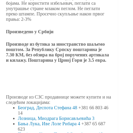
бојама. Не користити избељивач, пеглати са
унутрашње стране млаком пеглом. Не пеглати
преко штампе. Просечно скупљање након првог
прања: 2-3%
Произведено у Србији
Производе из бутика за иностранство шаљемо
поштом. За Републику Српску поштарина је
7.30 КМ, без обзира на број поручених артикала
и килажу. Поштарина у Црној Гори је 3.5 евра.
Производе из СЗС продавнице можете купити и на
следећим локацијама:
Београд, Деспота Стефана 48
+381 66 803 46
14
Лозница, Миодрага Борисављевића 3
Бања Лука, Иве Лоле Рибара 4
+387 65 687
623