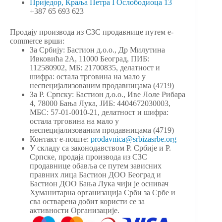
Приједор, Краља Петра I Ослободиоца 13
+387 65 693 623
Продају производа из СЗС продавнице путем e-
commerce врши:
За Србију: Бастион д.о.о., Др Милутина
Ивковића 2А, 11000 Београд, ПИБ:
112580902, МБ: 21700835, делатност и
шифра: остала трговина на мало у
неспецијализованим продавницама (4719)
За Р. Српску: Бастион д.о.о., Иве Лоле Рибара
4, 78000 Бања Лука, ЈИБ: 4404672030003,
МБС: 57-01-0010-21, делатност и шифра:
остала трговина на мало у
неспецијализованим продавницама (4719)
Контакт е-поште:
prodavnica@srbizasrbe.org
У складу са законодавством Р. Србије и Р.
Српске, продаја производа из СЗС
продавнице обавља се путем зависних
правних лица Бастион ДОО Београд и
Бастион ДОО Бања Лука чији је оснивач
Хуманитарна организација Срби за Србе и
сва остварена добит користи се за
активности Организације.