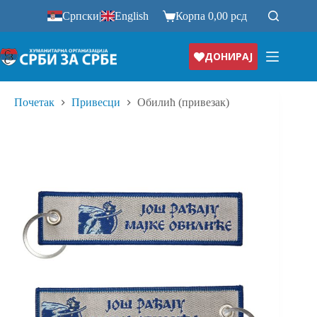
Прескочи
Српски
|
English
Корпа
0,00
рсд
на
ДОНИРАЈ
Почетак
Привесци
Обилић (привезак)