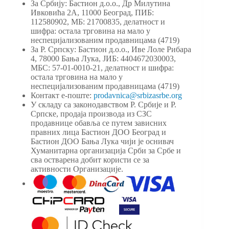
За Србију: Бастион д.о.о., Др Милутина
Ивковића 2А, 11000 Београд, ПИБ:
112580902, МБ: 21700835, делатност и
шифра: остала трговина на мало у
неспецијализованим продавницама (4719)
За Р. Српску: Бастион д.о.о., Иве Лоле Рибара
4, 78000 Бања Лука, ЈИБ: 4404672030003,
МБС: 57-01-0010-21, делатност и шифра:
остала трговина на мало у
неспецијализованим продавницама (4719)
Контакт е-поште:
prodavnica@srbizasrbe.org
У складу са законодавством Р. Србије и Р.
Српске, продаја производа из СЗС
продавнице обавља се путем зависних
правних лица Бастион ДОО Београд и
Бастион ДОО Бања Лука чији је оснивач
Хуманитарна организација Срби за Србе и
сва остварена добит користи се за
активности Организације.