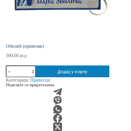
Обилић (привезак)
500,00
рсд
Обилић
Додај у корпу
(привезак)
количина
Категорија:
Привесци
Поделите са пријатељима