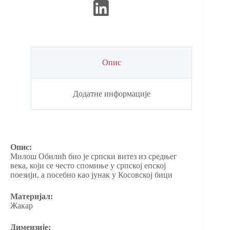
Опис
Додатне информације
Опис:
Милош Обилић био је српски витез из средњег
века, који се често спомиње у српској епској
поезији, а посебно као јунак у Косовској бици
Материјал:
Жакар
Димензије: