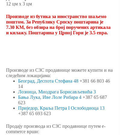
12 цм х 3 цм
Производе из бутика за иностранство шаљемо
поштом. За Републику Српску поштарина је
7.30 КМ, без обзира на број поручених артикала
и килажу. Поштарина у Црној Гори је 3.5 евра.
Производе из СЗС продавнице можете купити и на
следећим локацијама:
Београд, Деспота Стефана 48
+381 66 803 46
14
Лозница, Миодрага Борисављевића 3
Бања Лука, Иве Лоле Рибара 4
+387 65 687
623
Приједор, Краља Петра I Ослободиоца 13
+387 65 693 623
Продају производа из СЗС продавнице путем e-
commerce врши: