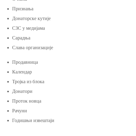
Признања
Донаторске кутије
СЗС у медијама
Сарадња
Слава организације
Продавница
Календар
Тројка из блока
Донатори
Проток новца
Рачуни
Годишњи извештаји