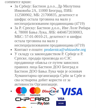
commerce врши:
За Србију: Бастион д.о.о., Др Милутина
Ивковића 2А, 11000 Београд, ПИБ:
112580902, МБ: 21700835, делатност и
шифра: остала трговина на мало у
неспецијализованим продавницама (4719)
За Р. Српску: Бастион д.о.о., Иве Лоле Рибара
4, 78000 Бања Лука, ЈИБ: 4404672030003,
МБС: 57-01-0010-21, делатност и шифра:
остала трговина на мало у
неспецијализованим продавницама (4719)
Контакт е-поште:
prodavnica@srbizasrbe.org
У складу са законодавством Р. Србије и Р.
Српске, продаја производа из СЗС
продавнице обавља се путем зависних
правних лица Бастион ДОО Београд и
Бастион ДОО Бања Лука чији је оснивач
Хуманитарна организација Срби за Србе и
сва остварена добит користи се за
активности Организације.