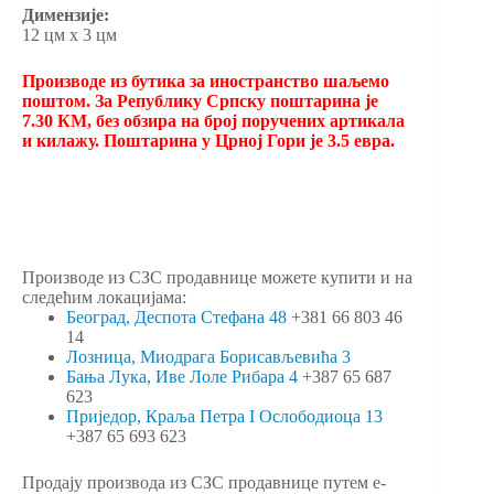
Димензије:
12 цм х 3 цм
Производе из бутика за иностранство шаљемо
поштом. За Републику Српску поштарина је
7.30 КМ, без обзира на број поручених артикала
и килажу. Поштарина у Црној Гори је 3.5 евра.
Производе из СЗС продавнице можете купити и на
следећим локацијама:
Београд, Деспота Стефана 48
+381 66 803 46
14
Лозница, Миодрага Борисављевића 3
Бања Лука, Иве Лоле Рибара 4
+387 65 687
623
Приједор, Краља Петра I Ослободиоца 13
+387 65 693 623
Продају производа из СЗС продавнице путем e-