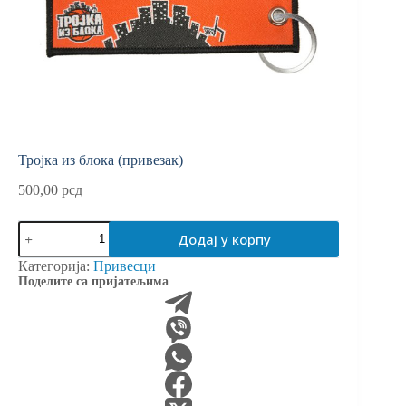
Тројка из блока (привезак)
500,00
рсд
Тројка
Додај у корпу
из
блока
Категорија:
Привесци
(привезак)
Поделите са пријатељима
количина