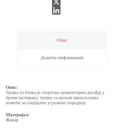
Опис
Додатне информације
Опис:
Тројка из блока је спортско-хуманитарни догађај у
брзом шутирању тројки са циљем прикупљања
помоћи за социјално угрожене породице
Материјал:
Жакар