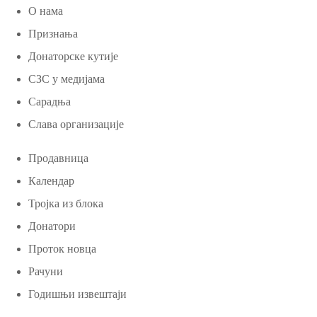
О нама
Признања
Донаторске кутије
СЗС у медијама
Сарадња
Слава организације
Продавница
Календар
Тројка из блока
Донатори
Проток новца
Рачуни
Годишњи извештаји