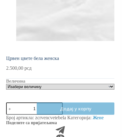
Црвен цвете бела женска
2.500,00
рсд
Величина
Црвен
Додај у корпу
цвете
бела
Број артикла:
zcrvencvetebela
Категорија:
Жене
женска
Поделите са пријатељима
количина