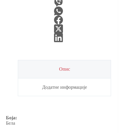
Опис
Додатне информације
Боја:
Бела