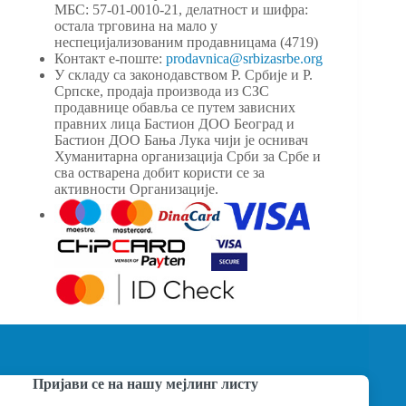
МБС: 57-01-0010-21, делатност и шифра:
остала трговина на мало у
неспецијализованим продавницама (4719)
Контакт е-поште:
prodavnica@srbizasrbe.org
У складу са законодавством Р. Србије и Р.
Српске, продаја производа из СЗС
продавнице обавља се путем зависних
правних лица Бастион ДОО Београд и
Бастион ДОО Бања Лука чији је оснивач
Хуманитарна организација Срби за Србе и
сва остварена добит користи се за
активности Организације.
Пријави се на нашу мејлинг листу