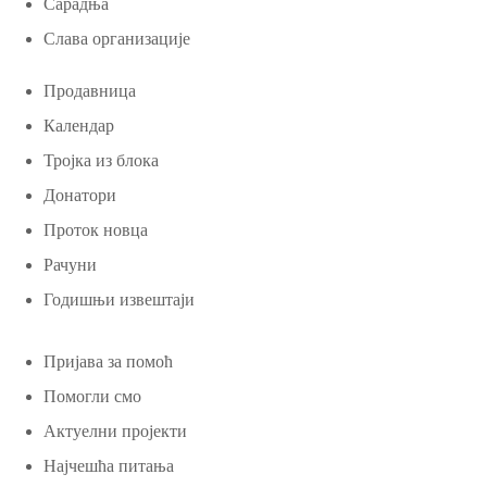
Сарадња
Слава организације
Продавница
Календар
Тројка из блока
Донатори
Проток новца
Рачуни
Годишњи извештаји
Пријава за помоћ
Помогли смо
Актуелни пројекти
Најчешћа питања