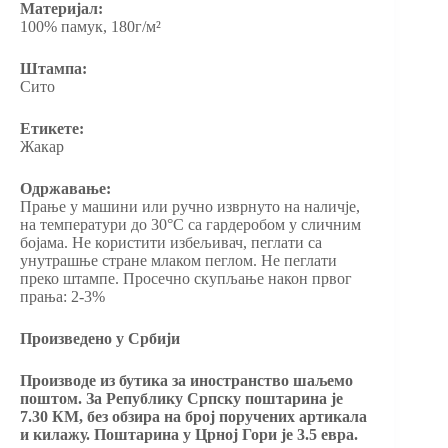
Материјал:
100% памук, 180г/м²
Штампа:
Сито
Етикете:
Жакар
Одржавање:
Прање у машини или ручно изврнуто на наличје,
на температури до 30°C са гардеробом у сличним
бојама. Не користити избељивач, пеглати са
унутрашње стране млаком пеглом. Не пеглати
преко штампе. Просечно скупљање након првог
прања: 2-3%
Произведено у Србији
Производе из бутика за иностранство шаљемо
поштом. За Републику Српску поштарина је
7.30 КМ, без обзира на број поручених артикала
и килажу. Поштарина у Црној Гори је 3.5 евра.