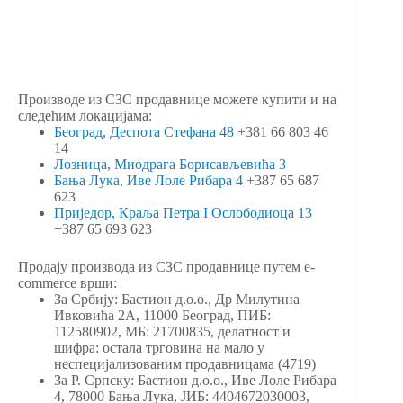
Производе из СЗС продавнице можете купити и на
следећим локацијама:
Београд, Деспота Стефана 48
+381 66 803 46
14
Лозница, Миодрага Борисављевића 3
Бања Лука, Иве Лоле Рибара 4
+387 65 687
623
Приједор, Краља Петра I Ослободиоца 13
+387 65 693 623
Продају производа из СЗС продавнице путем e-
commerce врши:
За Србију: Бастион д.о.о., Др Милутина
Ивковића 2А, 11000 Београд, ПИБ:
112580902, МБ: 21700835, делатност и
шифра: остала трговина на мало у
неспецијализованим продавницама (4719)
За Р. Српску: Бастион д.о.о., Иве Лоле Рибара
4, 78000 Бања Лука, ЈИБ: 4404672030003,