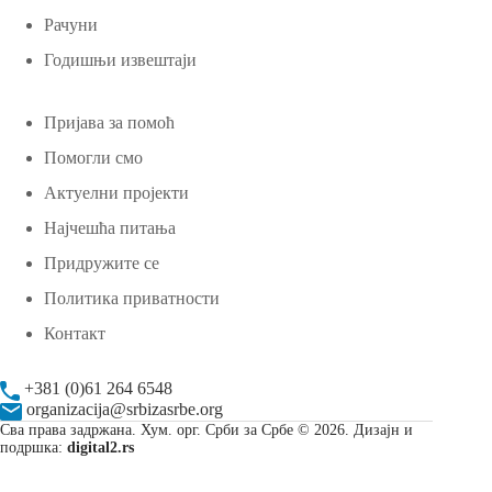
Рачуни
Годишњи извештаји
Пријава за помоћ
Помогли смо
Актуелни пројекти
Најчешћа питања
Придружите се
Политика приватности
Контакт
+381 (0)61 264 6548
organizacija@srbizasrbe.org
Сва права задржана. Хум. орг. Срби за Србе © 2026. Дизајн и
подршка:
digital2.rs