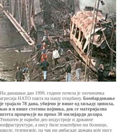
На данашњи дан 1999. године почела је злочиначка
агресија НАТО пакта на нашу отаџбину.
Бомбардовање
је трајало 78 дана, убијено је више од хиљаду цивила,
као и и више стотина војника, док се материјална
штета процењује на преко 30 милијарди долара
.
Уништен је највећи део индустрије и државне
инфраструктуре, а нису биле поштеђене ни болнице,
школе, телевизије, па чак ни амбасаде држава које нису