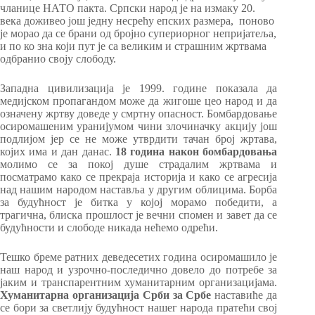
чланице НАТО пакта. Српски народ је на измаку 20.
века доживео још једну несрећу епских размера, поново
је морао да се брани од бројно супериорног непријатеља,
и по ко зна који пут је са великим и страшним жртвама
одбранио своју слободу.
Западна цивилизација је 1999. године показала да
медијском пропагандом може да жигоше цео народ и да
означену жртву доведе у смртну опасност. Бомбардовање
осиромашеним уранијумом чини злочиначку акцију још
подлијом јер се не може утврдити тачан број жртава,
којих има и дан данас.
18 година након бомбардовања
молимо се за покој душе страдалим жртвама и
посматрамо како се прекраја историја и како се агресија
над нашим народом наставља у другим облицима. Борба
за будућност је битка у којој морамо победити, а
трагична, блиска прошлост је вечни спомен и завет да се
будућности и слободе никада нећемо одрећи.
Тешко бреме ратних деведесетих година осиромашило је
наш народ и узрочно-последично довело до потребе за
јаким и транспарентним хуманитарним организацијама.
Хуманитарна организација Срби за Србе
наставиће да
се бори за светлију будућност нашег народа пратећи свој