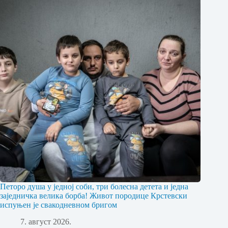
Петоро душа у једној соби, три болесна детета и једна
заједничка велика борба! Живот породице Крстевски
испуњен је свакодневном бригом
7. август 2026.