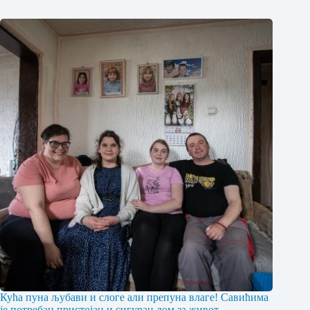
Кућа пуна љубави и слоге али препуна влаге! Савићима
је потребан пристојан и сигуран дом за живот