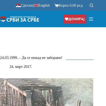
Прескочи
Српски
|
English
Корпа
0,00
рсд
на
ДОНИРАЈ
24.03.1999. – Да се никад не заборави!
24. март 2017.