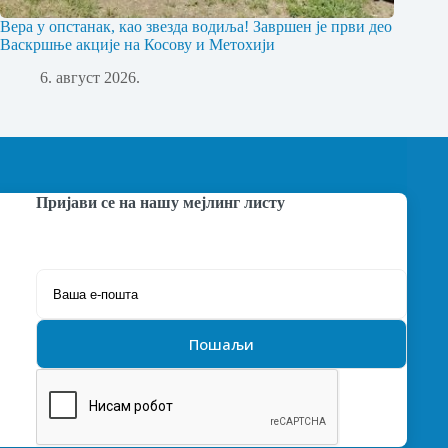
Вера у опстанак, као звезда водиља! Завршен је први део
Васкршње акције на Косову и Метохији
6. август 2026.
Пријави се на нашу мејлинг листу