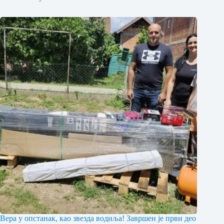
Вера у опстанак, као звезда водиља! Завршен је први део