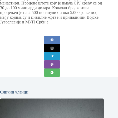
манастири. Процене штете коју је имала СРЈ крећу се од
30 до 100 милијарди долара. Коначан број жртава
процењен је на 2.500 погинулих и око 5.000 рањених,
међу којима су и цивилне жртве и припадници Војске
Југославије и МУП Србије.
Слични чланци