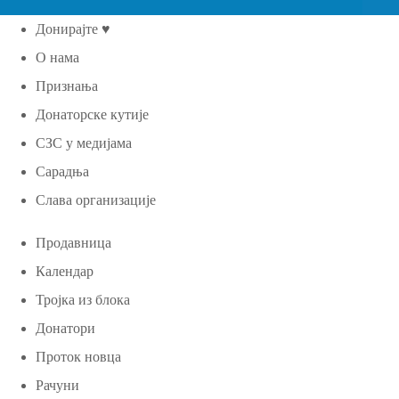
Донирајте ♥
О нама
Признања
Донаторске кутије
СЗС у медијама
Сарадња
Слава организације
Продавница
Календар
Тројка из блока
Донатори
Проток новца
Рачуни