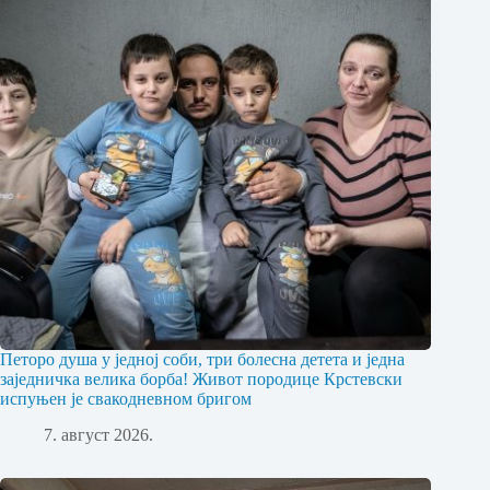
Петоро душа у једној соби, три болесна детета и једна
заједничка велика борба! Живот породице Крстевски
испуњен је свакодневном бригом
7. август 2026.