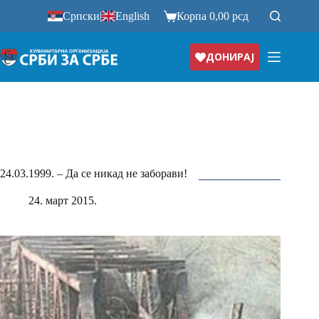
Прескочи
Српски
|
English
Корпа
0,00
рсд
на
ДОНИРАЈ
24.03.1999. – Да се никад не заборави!
24. март 2015.