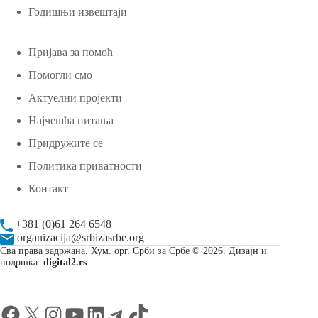
Годишњи извештаји
Пријава за помоћ
Помогли смо
Актуелни пројекти
Најчешћа питања
Придружите се
Политика приватности
Контакт
+381 (0)61 264 6548
organizacija@srbizasrbe.org
Сва права задржана. Хум. орг. Срби за Србе © 2026. Дизајн и
подршка:
digital2.rs
Facebook
X
Instagram
YouTube
LinkedIn
Telegram
TikTok