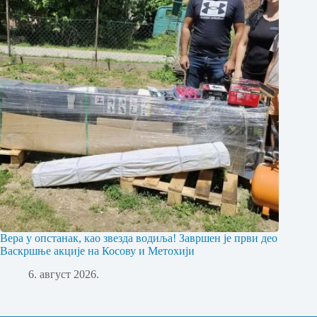
Вера у опстанак, као звезда водиља! Завршен је први део
Васкршње акције на Косову и Метохији
6. август 2026.