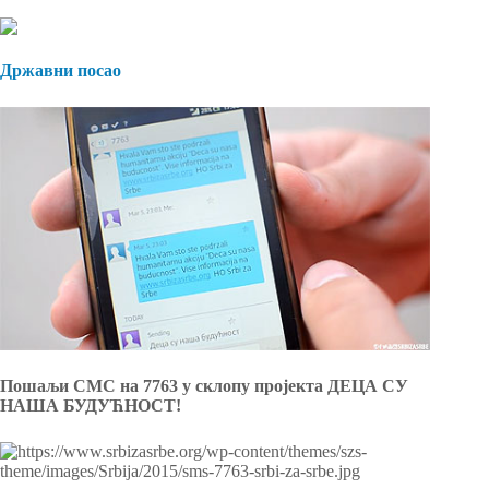
Државни посао
Пошаљи СМС на 7763 у склопу пројекта ДЕЦА СУ
НАША БУДУЋНОСТ!