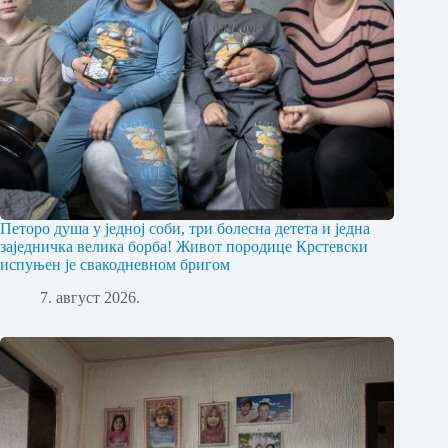
Петоро душа у једној соби, три болесна детета и једна
заједничка велика борба! Живот породице Крстевски
испуњен је свакодневном бригом
7. август 2026.