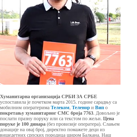
Хуманитарна организација СРБИ ЗА СРБЕ
успоставила је почетком марта 2015. године сарадњу са
мобилним оператерима
Телеком
,
Теленор
и
Вип
о
покретању хуманитарног СМС броја 7763
. Довољно је
послати празну поруку или са текстом по жељи.
Цена
поруке је 100 динара
(без провизије оператера). Слањем
донације на овај број, директно помажете деци из
вишедетних српских породица широм Балкана. Наш