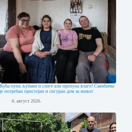
Кућа пуна љубави и слоге али препуна влаге! Савићима
је потребан пристојан и сигуран дом за живот
6. август 2026.