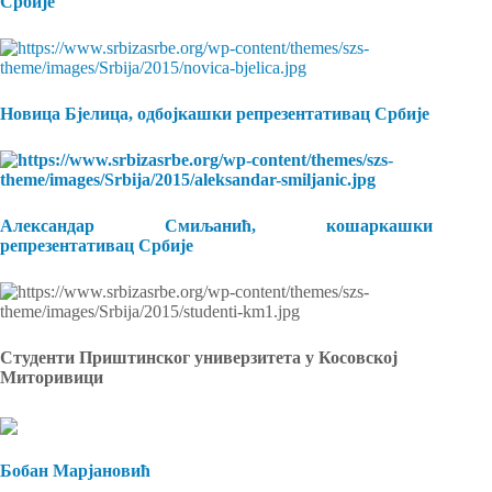
Србије
Новица Бјелица, одбојкашки репрезентативац Србије
Александар Смиљанић, кошаркашки
репрезентативац Србије
Студенти Приштинског универзитета у Косовској
Миторивици
Бобан Марјановић