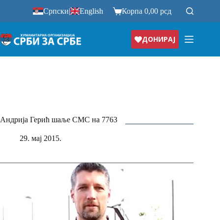
Прескочи
Српски
|
English
Корпа
0,00
рсд
на
ДОНИРАЈ
Андрија Герић шаље СМС на 7763
29. мај 2015.