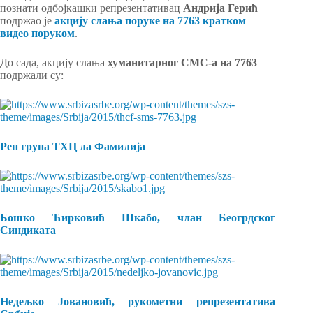
познати одбојкашки репрезентативац
Андрија Герић
подржао је
акцију слања поруке на 7763 кратком
видео поруком
.
До сада, акцију слања
хуманитарног СМС-а
на 7763
подржали су:
Реп група ТХЦ ла Фамилија
Бошко Ћирковић Шкабо, члан Беогрдског
Синдиката
Недељко Јовановић, рукометни репрезентатива